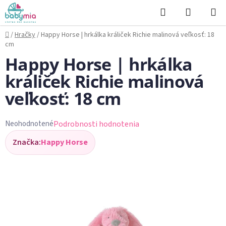
Prejsť
Hľadať
NÁKUP
na
KOŠÍK
obsah
Domov
/
Hračky
/
Happy Horse | hrkálka králiček Richie malinová veľkosť: 18
cm
Happy Horse | hrkálka
králiček Richie malinová
veľkosť: 18 cm
Podrobnosti hodnotenia
Neohodnotené
Priemerné
Značka:
Happy Horse
hodnotenie
produktu
je
0,0
z
5
hviezdičiek.