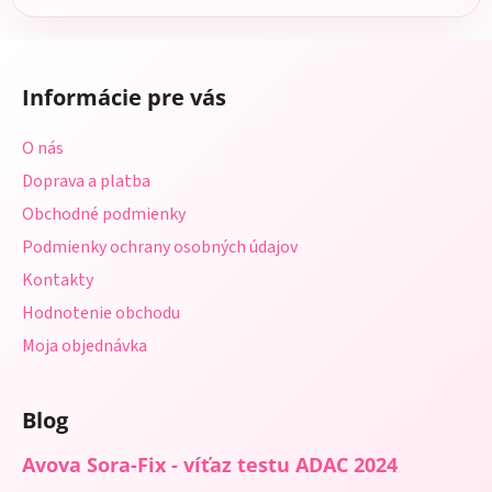
Z
á
Informácie pre vás
p
ä
O nás
t
Doprava a platba
i
Obchodné podmienky
e
Podmienky ochrany osobných údajov
Kontakty
Hodnotenie obchodu
Moja objednávka
Blog
Avova Sora-Fix - víťaz testu ADAC 2024