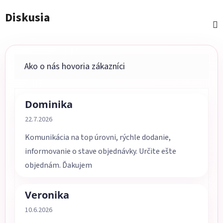
Diskusia
Dominika
Hodnotenie obchodu je 5 z 5 hviezdičiek.
22.7.2026
Komunikácia na top úrovni, rýchle dodanie,
informovanie o stave objednávky. Určite ešte
objednám. Ďakujem
Veronika
Hodnotenie obchodu je 5 z 5 hviezdičiek.
10.6.2026