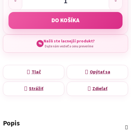
DO KOŠÍKA
Našli ste lacnejší produkt?
%
Dajte nám vedieť a cenu preveríme
Tlač
Opýtať sa
Strážiť
Zdieľať
Popis