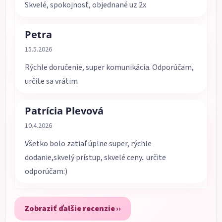
Skvelé, spokojnosť, objednané uz 2x
Petra
Hodnotenie obchodu je 5 z 5 hviezdičiek.
15.5.2026
Rýchle doručenie, super komunikácia. Odporúčam,
určite sa vrátim
Patrícia Plevová
Hodnotenie obchodu je 5 z 5 hviezdičiek.
10.4.2026
Všetko bolo zatiaľ úplne super, rýchle
dodanie,skvelý prístup, skvelé ceny.. určite
odporúčam:)
Zobraziť ďalšie recenzie