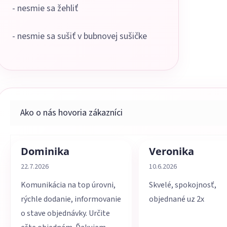
- nesmie sa žehliť
- nesmie sa sušiť v bubnovej sušičke
Dominika
Veronika
Hodnotenie obchodu je 5 z 5 hviezdičiek.
Hodnotenie obchodu je 
22.7.2026
10.6.2026
Komunikácia na top úrovni,
Skvelé, spokojnosť,
rýchle dodanie, informovanie
objednané uz 2x
o stave objednávky. Určite