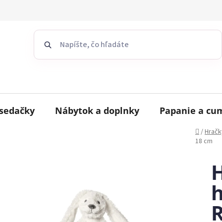
sedačky
Nábytok a doplnky
Papanie a cu
Domov
/
Hračk
18 cm
H
h
R