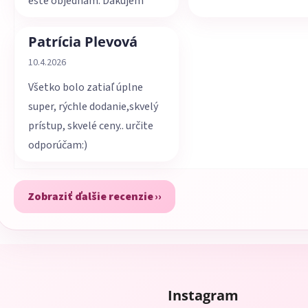
ešte objednám. Ďakujem
Patrícia Plevová
Hodnotenie obchodu je 5 z 5 hviezdičiek.
10.4.2026
Všetko bolo zatiaľ úplne
super, rýchle dodanie,skvelý
prístup, skvelé ceny.. určite
odporúčam:)
Zobraziť ďalšie recenzie
Instagram