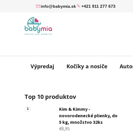
Prejsť
info@babymia.sk
+421 911 277 673
na
obsah
Výpredaj
Kočíky a nosiče
Auto
B
Top 10 produktov
o
č
Kim & Kimmy -
n
novorodenecké plienky, do
ý
5 kg, množstvo 32ks
p
€8,95