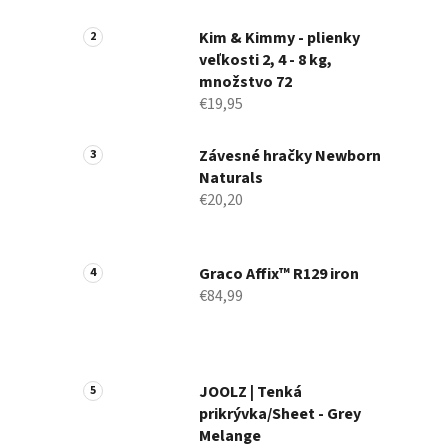
a
n
Kim & Kimmy - plienky
veľkosti 2, 4 - 8 kg,
e
množstvo 72
l
€19,95
Závesné hračky Newborn
Naturals
€20,20
Graco Affix™ R129 iron
€84,99
JOOLZ | Tenká
prikrývka/Sheet - Grey
Melange