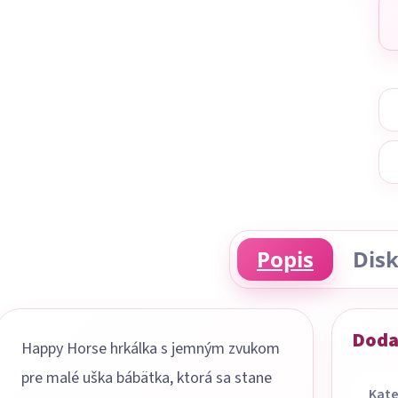
Popis
Disk
Doda
Happy Horse hrkálka s jemným zvukom
pre malé uška bábätka, ktorá sa stane
Kate