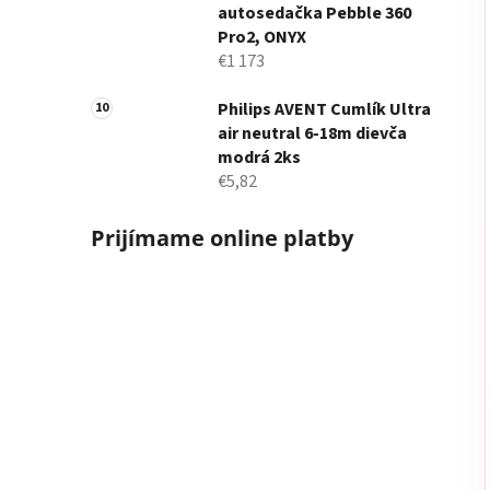
autosedačka Pebble 360
Pro2, ONYX
€1 173
Philips AVENT Cumlík Ultra
air neutral 6-18m dievča
modrá 2ks
€5,82
Prijímame online platby