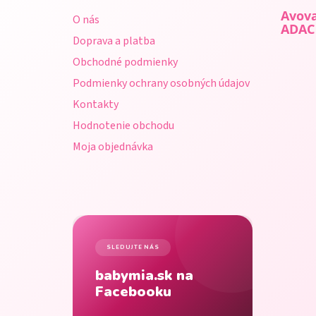
ä
Avova
O nás
t
ADAC
Doprava a platba
i
Obchodné podmienky
e
Podmienky ochrany osobných údajov
Kontakty
Hodnotenie obchodu
Moja objednávka
SLEDUJTE NÁS
babymia.sk na
Facebooku