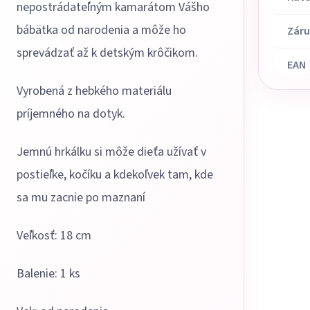
nepostrádateľným kamarátom Vášho
bábätka od narodenia a môže ho
Zár
sprevádzať až k detským krôčikom.
EAN
Vyrobená z hebkého materiálu
príjemného na dotyk.
Jemnú hrkálku si môže dieťa užívať v
postieľke, kočíku a kdekoľvek tam, kde
sa mu zacnie po maznaní
Veľkosť: 18 cm
Balenie: 1 ks