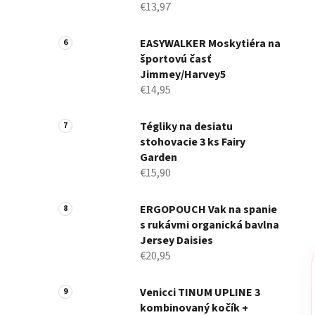
€13,97
EASYWALKER Moskytiéra na
športovú časť
Jimmey/Harvey5
€14,95
Tégliky na desiatu
stohovacie 3 ks Fairy
Garden
€15,90
ERGOPOUCH Vak na spanie
s rukávmi organická bavlna
Jersey Daisies
€20,95
Venicci TINUM UPLINE 3
kombinovaný kočík +