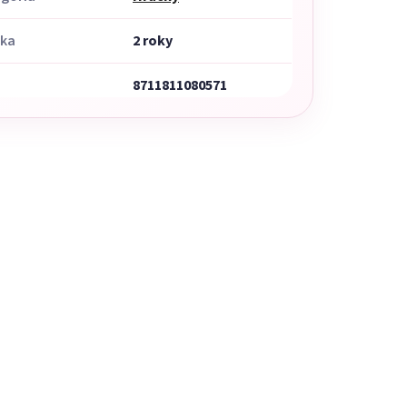
uka
2 roky
8711811080571