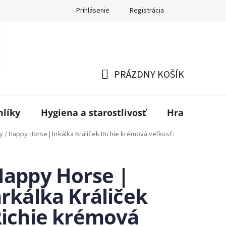
Prihlásenie
Registrácia
PRÁZDNY KOŠÍK
NÁKUPNÝ
KOŠÍK
mlíky
Hygiena a starostlivosť
Hračky
B
y
/
Happy Horse | hrkálka Králiček Richie krémová veľkosť:
appy Horse |
rkálka Králiček
ichie krémová