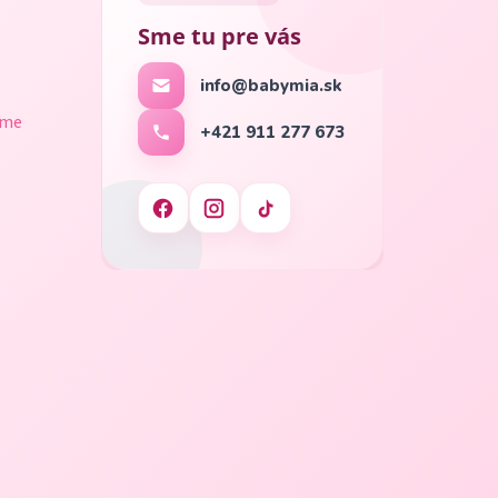
Sme tu pre vás
info@babymia.sk
ame
+421 911 277 673