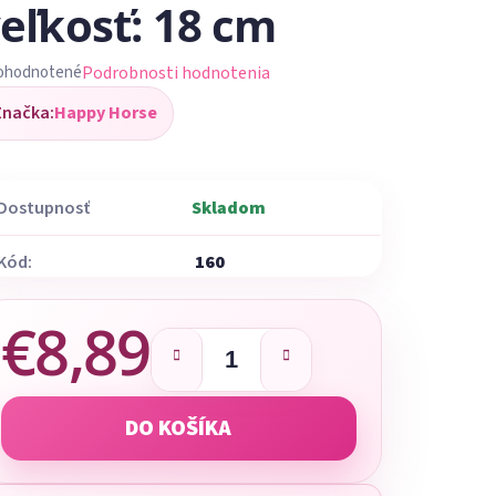
eľkosť: 18 cm
Podrobnosti hodnotenia
ohodnotené
iemerné
Značka:
Happy Horse
dnotenie
oduktu
Dostupnosť
Skladom
Kód:
160
ezdičiek.
€8,89
Jednotková cena:
DO KOŠÍKA