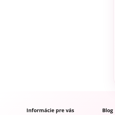
Z
á
Informácie pre vás
Blog
p