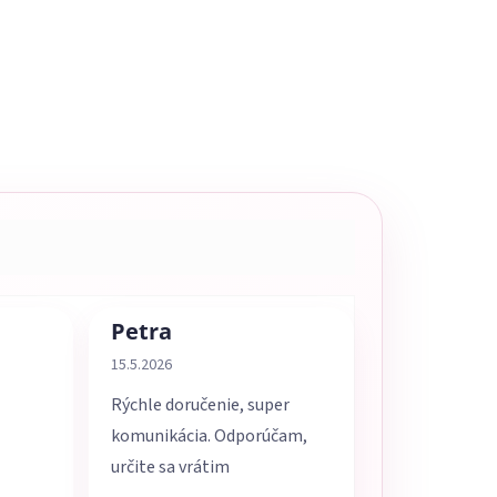
Petra
5 z 5 hviezdičiek.
Hodnotenie obchodu je 5 z 5 hviezdičiek.
15.5.2026
Rýchle doručenie, super
komunikácia. Odporúčam,
určite sa vrátim