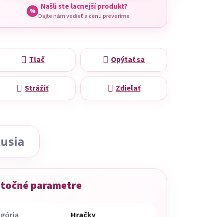
Našli ste lacnejší produkt?
%
Dajte nám vedieť a cenu preveríme
Tlač
Opýtať sa
Strážiť
Zdieľať
usia
točné parametre
gória
Hračky