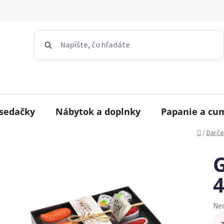
sedačky
Nábytok a doplnky
Papanie a cu
Domov
/
Darče
G
4
Ne
Pr