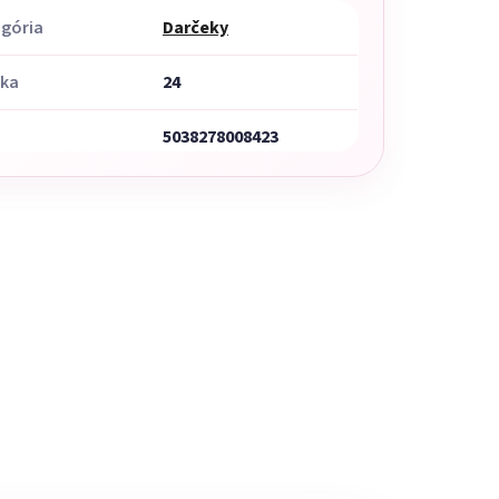
gória
Darčeky
uka
24
5038278008423