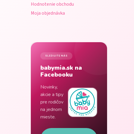
Hodnotenie obchodu
Moja objednávka
SLEDUJTE NÁS
babymia.sk na
Facebooku
Novinky,
akcie a tipy
pre rodičov
na jednom
mieste.