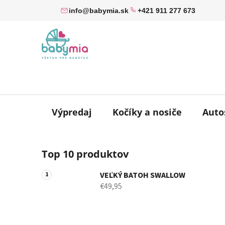
Prejsť
info@babymia.sk
+421 911 277 673
na
obsah
Výpredaj
Kočíky a nosiče
Auto
B
Top 10 produktov
o
č
VEĽKÝ BATOH SWALLOW
n
€49,95
ý
p
a