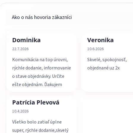
Dominika
Veronika
Hodnotenie obchodu je 5 z 5 hviezdičiek.
Hodnotenie obchodu je 
22.7.2026
10.6.2026
Komunikácia na top úrovni,
Skvelé, spokojnosť,
rýchle dodanie, informovanie
objednané uz 2x
o stave objednávky. Určite
ešte objednám. Ďakujem
Patrícia Plevová
Hodnotenie obchodu je 5 z 5 hviezdičiek.
10.4.2026
Všetko bolo zatiaľ úplne
super, rýchle dodanie,skvelý