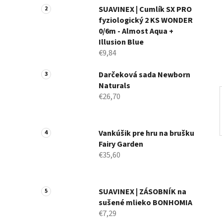
n
SUAVINEX | Cumlík SX PRO
fyziologický 2 KS WONDER
e
0/6m - Almost Aqua +
l
Illusion Blue
€9,84
Darčeková sada Newborn
Naturals
€26,70
Vankúšik pre hru na brušku
Fairy Garden
€35,60
SUAVINEX | ZÁSOBNÍK na
sušené mlieko BONHOMIA
€7,29