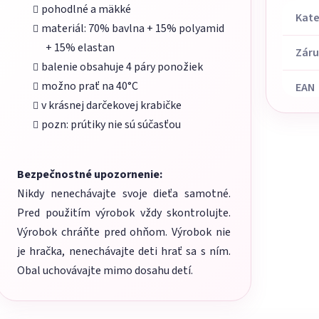
pohodlné a mäkké
Kate
materiál: 70% bavlna + 15% polyamid
+ 15% elastan
Zár
balenie obsahuje 4 páry ponožiek
možno prať na 40°C
EAN
v krásnej darčekovej krabičke
pozn: prútiky nie sú súčasťou
Bezpečnostné upozornenie:
Nikdy nenechávajte svoje dieťa samotné.
Pred použitím výrobok vždy skontrolujte.
Výrobok chráňte pred ohňom. Výrobok nie
je hračka, nenechávajte deti hrať sa s ním.
Obal uchovávajte mimo dosahu detí.