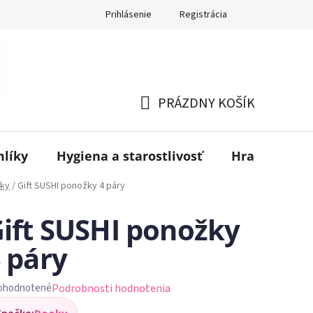
Prihlásenie
Registrácia
PRÁZDNY KOŠÍK
NÁKUPNÝ
KOŠÍK
mlíky
Hygiena a starostlivosť
Hračky
B
ky
/
Gift SUSHI ponožky 4 páry
ift SUSHI ponožky
 páry
Podrobnosti hodnotenia
ohodnotené
iemerné