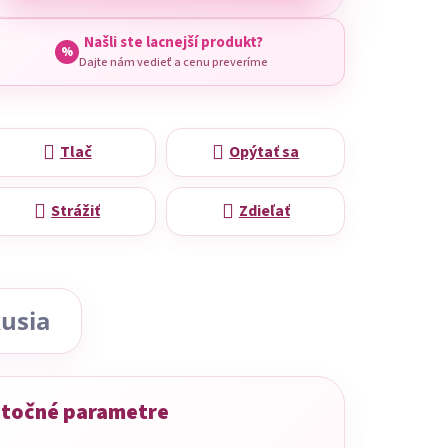
Našli ste lacnejší produkt?
%
Dajte nám vedieť a cenu preveríme
Tlač
Opýtať sa
Strážiť
Zdieľať
usia
točné parametre