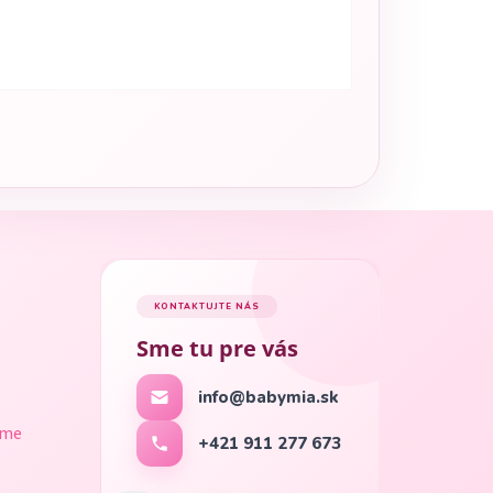
KONTAKTUJTE NÁS
Sme tu pre vás
info@babymia.sk
ame
+421 911 277 673