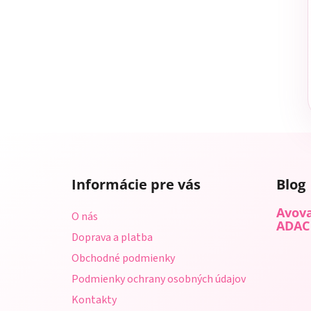
Z
á
Informácie pre vás
Blog
p
ä
Avova
O nás
t
ADAC
Doprava a platba
i
Obchodné podmienky
e
Podmienky ochrany osobných údajov
Kontakty