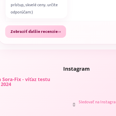
prístup, skvelé ceny.. určite
odporúčam:)
Zobraziť ďalšie recenzie
Instagram
 Sora-Fix - víťaz testu
 2024
Sledovať na Instagr