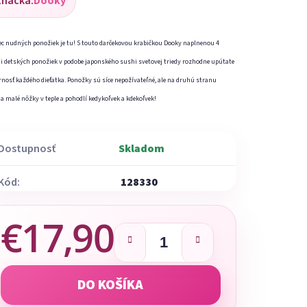
Značka:
Dooky
dnotenie
oduktu
ec nudných ponožiek je tu! S touto darčekovou krabičkou Dooky naplnenou 4
i detských ponožiek v podobe japonského sushi svetovej triedy rozhodne upútate
nosť každého dieťatka. Ponožky sú síce nepožívateľné, ale na druhú stranu
a malé nôžky v teple a pohodlí kedykoľvek a kdekoľvek!
ezdičiek.
Dostupnosť
Skladom
Kód:
128330
€17,90
Jednotková cena:
DO KOŠÍKA