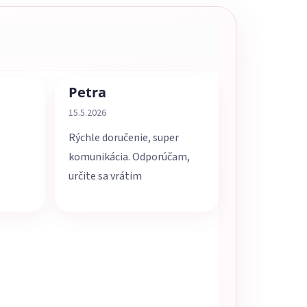
Petra
5 z 5 hviezdičiek.
Hodnotenie obchodu je 5 z 5 hviezdičiek.
15.5.2026
Rýchle doručenie, super
komunikácia. Odporúčam,
určite sa vrátim