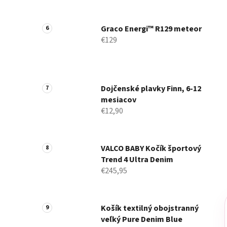
Graco Energi™ R129 meteor
€129
Dojčenské plavky Finn, 6-12
mesiacov
€12,90
VALCO BABY Kočík športový
Trend 4 Ultra Denim
€245,95
Košík textilný obojstranný
veľký Pure Denim Blue