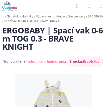
Prejsť
Hľadať
NÁKUP
na
KOŠÍK
obsah
Domov
/
Nábytok a doplnky
/
Vybavenie postieľok
/
Spacie vaky
/
ERGOBABY
| Spací vak 0-6 m TOG 0.3 - BRAVE KNIGHT
ERGOBABY | Spací vak 0-6
m TOG 0.3 - BRAVE
KNIGHT
Značka:
Ergobaby
Podrobnosti hodnotenia
Neohodnotené
Priemerné
hodnotenie
produktu
je
0,0
z
5