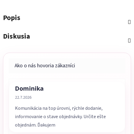
Popis
Diskusia
Dominika
Hodnotenie obchodu je 5 z 5 hviezdičiek.
22.7.2026
Komunikácia na top úrovni, rýchle dodanie,
informovanie o stave objednávky. Určite ešte
objednám. Ďakujem