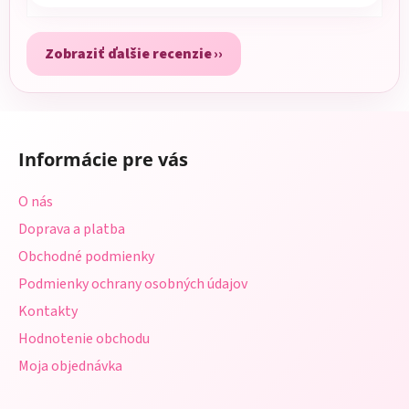
Zobraziť ďalšie recenzie
Z
á
Informácie pre vás
p
ä
O nás
t
Doprava a platba
i
Obchodné podmienky
e
Podmienky ochrany osobných údajov
Kontakty
Hodnotenie obchodu
Moja objednávka