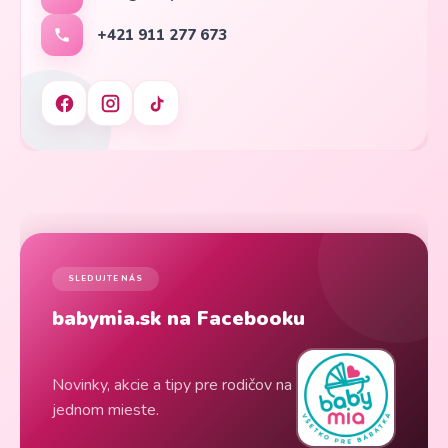
+421 911 277 673
SLEDUJTE NÁS
babymia.sk na Facebooku
Novinky, akcie a tipy pre rodičov na
jednom mieste.