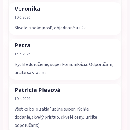
Veronika
Hodnotenie obchodu je 5 z 5 hviezdičiek.
10.6.2026
Skvelé, spokojnosť, objednané uz 2x
Petra
Hodnotenie obchodu je 5 z 5 hviezdičiek.
15.5.2026
Rýchle doručenie, super komunikácia. Odporúčam,
určite sa vrátim
Patrícia Plevová
Hodnotenie obchodu je 5 z 5 hviezdičiek.
10.4.2026
Všetko bolo zatiaľ úplne super, rýchle
dodanie,skvelý prístup, skvelé ceny.. určite
odporúčam:)