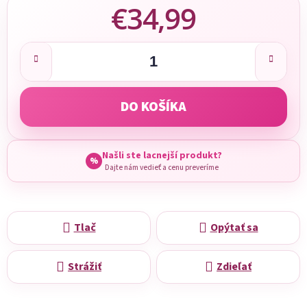
€34,99
Jednotková cena:
DO KOŠÍKA
Našli ste lacnejší produkt?
%
Dajte nám vedieť a cenu preveríme
Tlač
Opýtať sa
Strážiť
Zdieľať