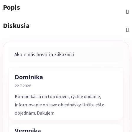
Popis
Diskusia
Dominika
Hodnotenie obchodu je 5 z 5 hviezdičiek.
22.7.2026
Komunikácia na top úrovni, rýchle dodanie,
informovanie o stave objednávky. Určite ešte
objednám. Ďakujem
Veronika