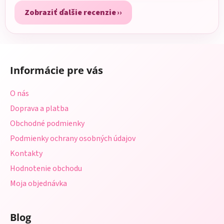
Zobraziť ďalšie recenzie
Z
á
Informácie pre vás
p
ä
O nás
t
Doprava a platba
i
Obchodné podmienky
e
Podmienky ochrany osobných údajov
Kontakty
Hodnotenie obchodu
Moja objednávka
Blog