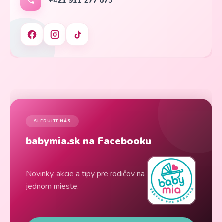
+421 911 277 673
SLEDUJTE NÁS
babymia.sk na Facebooku
Novinky, akcie a tipy pre rodičov na
jednom mieste.