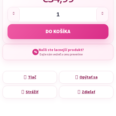
Jednotková cena:
DO KOŠÍKA
Našli ste lacnejší produkt?
%
Dajte nám vedieť a cenu preveríme
Tlač
Opýtať sa
Strážiť
Zdieľať