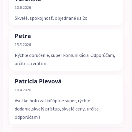
Hodnotenie obchodu je 5 z 5 hviezdičiek.
10.6.2026
Skvelé, spokojnosť, objednané uz 2x
Petra
Hodnotenie obchodu je 5 z 5 hviezdičiek.
15.5.2026
Rýchle doručenie, super komunikácia. Odporúčam,
určite sa vrátim
Patrícia Plevová
Hodnotenie obchodu je 5 z 5 hviezdičiek.
10.4.2026
Všetko bolo zatiaľ úplne super, rýchle
dodanie,skvelý prístup, skvelé ceny.. určite
odporúčam:)