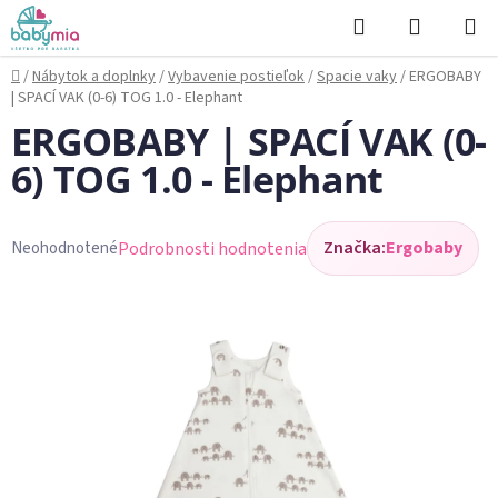
Prejsť
Hľadať
NÁKUP
na
KOŠÍK
obsah
Domov
/
Nábytok a doplnky
/
Vybavenie postieľok
/
Spacie vaky
/
ERGOBABY
| SPACÍ VAK (0-6) TOG 1.0 - Elephant
ERGOBABY | SPACÍ VAK (0-
6) TOG 1.0 - Elephant
Značka:
Ergobaby
Podrobnosti hodnotenia
Neohodnotené
Priemerné
hodnotenie
produktu
je
0,0
z
5
hviezdičiek.