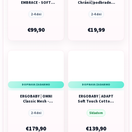
EMBRACE - SOFT
Chránič/podbradník
KNIT - SOFT NAVY
pre nosič 360 -
natural
2-4 dni
2-4 dni
€99,90
€19,99
DOPRAVA ZADARMO
DOPRAVA ZADARMO
ERGOBABY | OMNI
ERGOBABY | ADAPT
Classic Mesh -
Soft Touch Cotton -
Charchoal Grey
Pearl Grey
2-4 dni
Skladom
€179,90
€139,90