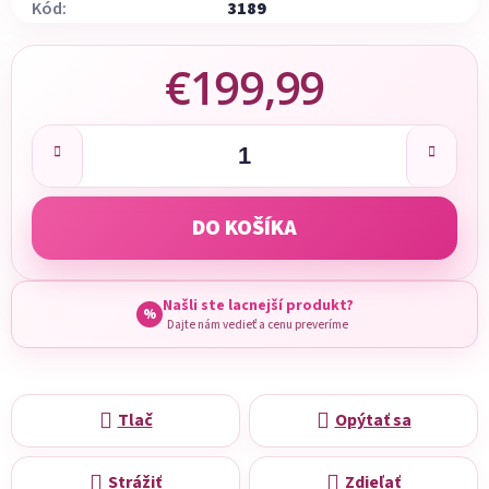
Kód:
3189
€199,99
Jednotková cena:
DO KOŠÍKA
Našli ste lacnejší produkt?
%
Dajte nám vedieť a cenu preveríme
Tlač
Opýtať sa
Strážiť
Zdieľať