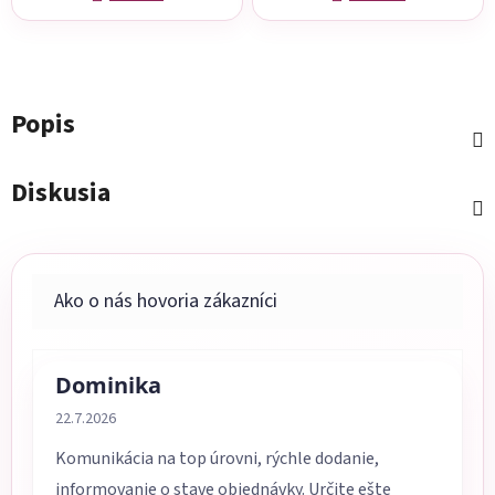
Popis
Diskusia
Dominika
Hodnotenie obchodu je 5 z 5 hviezdičiek.
22.7.2026
Komunikácia na top úrovni, rýchle dodanie,
informovanie o stave objednávky. Určite ešte