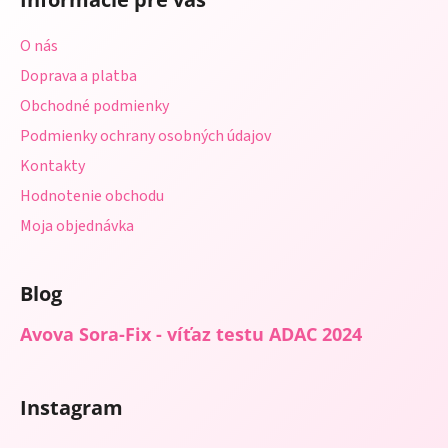
p
ä
O nás
t
Doprava a platba
i
Obchodné podmienky
e
Podmienky ochrany osobných údajov
Kontakty
Hodnotenie obchodu
Moja objednávka
Blog
Avova Sora-Fix - víťaz testu ADAC 2024
Instagram