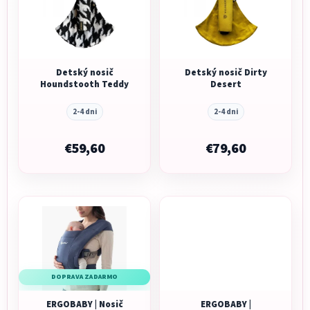
Detský nosič
Detský nosič Dirty
Houndstooth Teddy
Desert
2-4 dni
2-4 dni
€59,60
€79,60
DOPRAVA ZADARMO
ERGOBABY | Nosič
ERGOBABY |