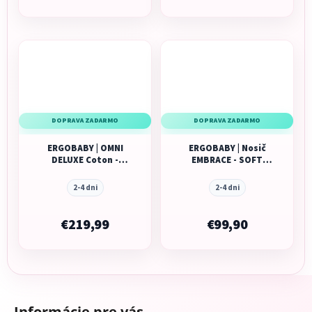
DOPRAVA ZADARMO
DOPRAVA ZADARMO
ERGOBABY | OMNI
ERGOBABY | Nosič
DELUXE Coton -
EMBRACE - SOFT
Midnight Blue
KNIT - Sage Meadows
2-4 dni
2-4 dni
€219,99
€99,90
Z
á
Informácie pre vás