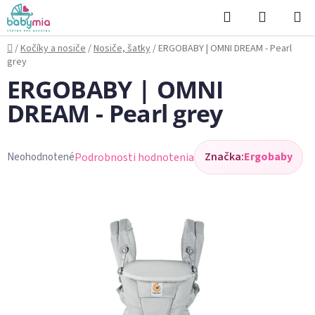
Prejsť
Hľadať
NÁKUP
na
KOŠÍK
obsah
Domov
/
Kočíky a nosiče
/
Nosiče, šatky
/
ERGOBABY | OMNI DREAM - Pearl
grey
ERGOBABY | OMNI
DREAM - Pearl grey
Značka:
Ergobaby
Podrobnosti hodnotenia
Neohodnotené
Priemerné
hodnotenie
produktu
je
0,0
z
5
hviezdičiek.