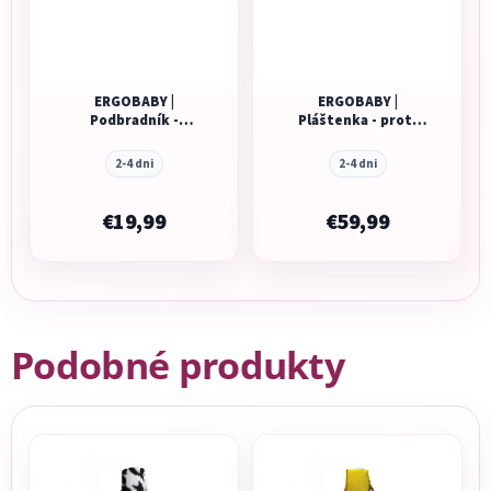
ERGOBABY |
ERGOBABY |
Podbradník -
Pláštenka - proti
Dancing dots
dažďui a vetru
NOVINKA
2-4 dni
2-4 dni
€19,99
€59,99
Podobné produkty