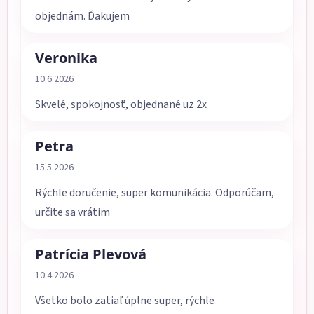
objednám. Ďakujem
Veronika
Hodnotenie obchodu je 5 z 5 hviezdičiek.
10.6.2026
Skvelé, spokojnosť, objednané uz 2x
Petra
Hodnotenie obchodu je 5 z 5 hviezdičiek.
15.5.2026
Rýchle doručenie, super komunikácia. Odporúčam,
určite sa vrátim
Patrícia Plevová
Hodnotenie obchodu je 5 z 5 hviezdičiek.
10.4.2026
Všetko bolo zatiaľ úplne super, rýchle