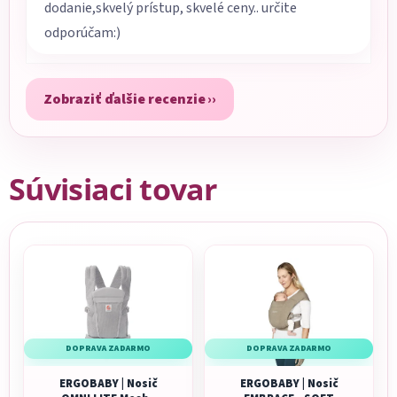
dodanie,skvelý prístup, skvelé ceny.. určite
odporúčam:)
Zobraziť ďalšie recenzie
Súvisiaci tovar
DOPRAVA ZADARMO
DOPRAVA ZADARMO
ERGOBABY | Nosič
ERGOBABY | Nosič