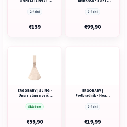
OMNI LITE Mesh -
EMBRACE - SOFT
Pearl Grey
KNIT - SOFT OLIVE
2-4 dni
2-4 dni
€139
€99,90
ERGOBABY | SLING -
ERGOBABY |
Upsie sling nosič -
Podbradník - Heart
Natural Beige
kiss
Skladom
2-4 dni
€59,90
€19,99