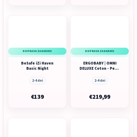
DOPRAVA ZADARMO
DOPRAVA ZADARMO
BeSafe iZi Haven
ERGOBABY | OMNI
Basic Night
DELUXE Coton - Pearl
Grey
2-4 dni
2-4 dni
€139
€219,99