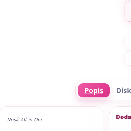
Popis
Disk
Doda
Nosič All-in-One