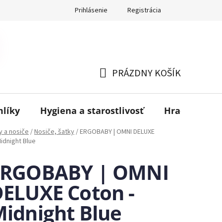
Prihlásenie
Registrácia
PRÁZDNY KOŠÍK
NÁKUPNÝ
KOŠÍK
mlíky
Hygiena a starostlivosť
Hračky
B
y a nosiče
/
Nosiče, šatky
/
ERGOBABY | OMNI DELUXE
idnight Blue
ERGOBABY | OMNI
ELUXE Coton -
idnight Blue