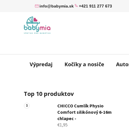
Prejsť
info@babymia.sk
+421 911 277 673
na
obsah
Výpredaj
Kočíky a nosiče
Auto
B
Top 10 produktov
o
č
CHICCO Cumlík Physio
n
Comfort silikónový 6-16m
ý
chlapec -
p
€1,95