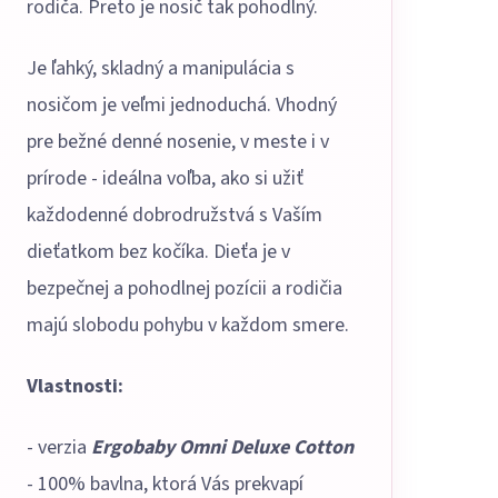
rodiča. Preto je nosič tak pohodlný.
Je ľahký, skladný a manipulácia s
nosičom je veľmi jednoduchá. Vhodný
pre bežné denné nosenie, v meste i v
prírode - ideálna voľba, ako si užiť
každodenné dobrodružstvá s Vaším
dieťatkom bez kočíka. Dieťa je v
bezpečnej a pohodlnej pozícii a rodičia
majú slobodu pohybu v každom smere.
Vlastnosti:
- verzia
Ergobaby Omni Deluxe Cotton
- 100% bavlna, ktorá Vás prekvapí