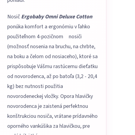
pohladí.
Nosič
Ergobaby Omni Deluxe Cotton
ponúka komfort a ergonómiu v ľahko
použiteľnom 4-pozičnom nosiči
(možnosť nosenia na bruchu, na chrbte,
na boku a čelom od nosiaceho), ktoré sa
prispôsobuje Vášmu rastúcemu dieťatku
od novorodenca, až po batoľa (3,2 - 20,4
kg) bez nutnosti použitia
novorodeneckej vložky. Opora hlavičky
novorodenca je zaistená perfektnou
konštrukciou nosiča, vrátane prídavného
oporného vankúšika za hlavičkou, pre