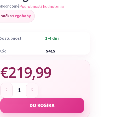
Podrobnosti hodnotenia
ohodnotené
iemerné
Značka:
Ergobaby
dnotenie
oduktu
Dostupnosť
2-4 dni
Kód:
5415
ezdičiek.
€219,99
Jednotková cena:
DO KOŠÍKA