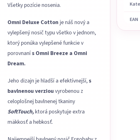
Kate
Všetky pozície nosenia.
EAN
Omni Deluxe Cotton
je náš nový a
vylepšený nosič typu všetko v jednom,
ktorý ponúka vylepšené funkcie v
porovnaní
s Omni Breeze a Omni
Dream.
Jeho dizajn je hladší a efektívnejší,
s
bavlnenou verziou
vyrobenou z
celoplošnej bavlnenej tkaniny
SoftTouch,
ktorá poskytuje extra
mäkkosť a hebkosť.
Najjemnejší bavlnený nosič Ergobaby z