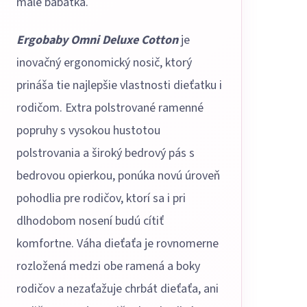
malé bábätká.
Ergobaby Omni Deluxe Cotton
je
inovačný ergonomický nosič, ktorý
prináša tie najlepšie vlastnosti dieťatku i
rodičom. Extra polstrované ramenné
popruhy s vysokou hustotou
polstrovania a široký bedrový pás s
bedrovou opierkou, ponúka novú úroveň
pohodlia pre rodičov, ktorí sa i pri
dlhodobom nosení budú cítiť
komfortne. Váha dieťaťa je rovnomerne
rozložená medzi obe ramená a boky
rodičov a nezaťažuje chrbát dieťaťa, ani