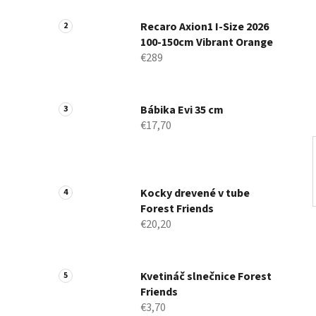
a
n
Recaro Axion1 I-Size 2026
100-150cm Vibrant Orange
e
€289
l
Bábika Evi 35 cm
€17,70
Kocky drevené v tube
Forest Friends
€20,20
Kvetináč slnečnice Forest
Friends
€3,70