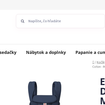
sedačky
Nábytok a doplnky
Papanie a cu
Domov
/
Kočík
Coton - M
D
M