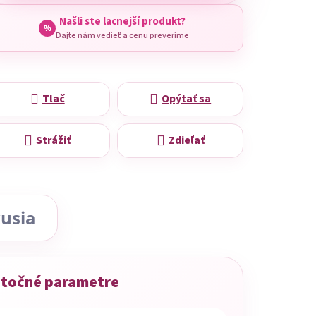
Našli ste lacnejší produkt?
%
Dajte nám vedieť a cenu preveríme
Tlač
Opýtať sa
Strážiť
Zdieľať
usia
točné parametre