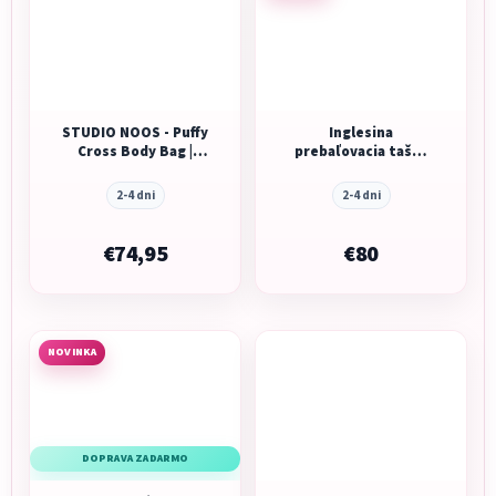
STUDIO NOOS - Puffy
Inglesina
Cross Body Bag |
prebaľovacia taška
Brown Hearts
Aptica XT Day Bag
Tundra Beige
2-4 dni
2-4 dni
€74,95
€80
NOVINKA
DOPRAVA ZADARMO