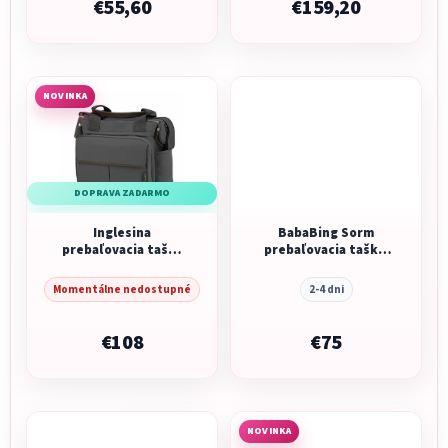
€55,60
€159,20
NOVINKA
DOPRAVA ZADARMO
Inglesina
BabaBing Sorm
prebaľovacia taška
prebaľovacia taška/
Aptica Dual bag
batoh, Sand
Marble Grey
Momentálne nedostupné
2-4 dni
€108
€75
NOVINKA