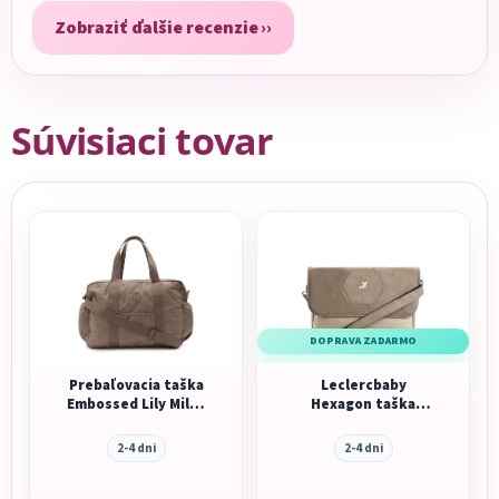
Zobraziť ďalšie recenzie
Súvisiaci tovar
DOPRAVA ZADARMO
Prebaľovacia taška
Leclercbaby
Embossed Lily Milky
Hexagon taška
Coffee
Champaign
2-4 dni
2-4 dni