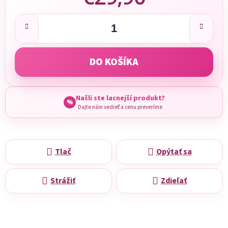
Jednotková cena:
DO KOŠÍKA
Našli ste lacnejší produkt?
%
Dajte nám vedieť a cenu preveríme
Tlač
Opýtať sa
Strážiť
Zdieľať