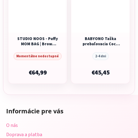
STUDIO NOOS - Puffy
BABYONO Taška
MOM BAG | Brown
prebaľovacia Coco
Hearts
čierna
Momentálne nedostupné
2-4 dni
€64,99
€45,45
Z
á
Informácie pre vás
p
ä
O nás
t
Doprava a platba