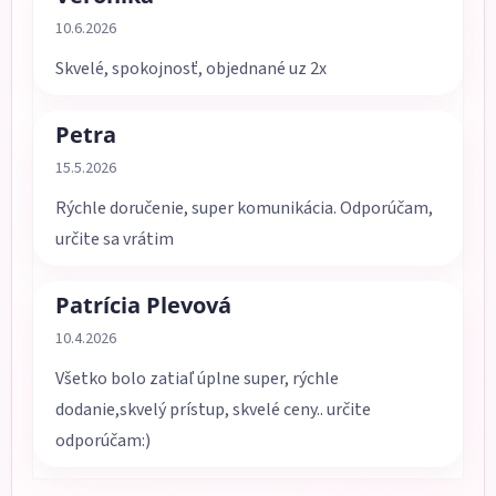
Hodnotenie obchodu je 5 z 5 hviezdičiek.
10.6.2026
Skvelé, spokojnosť, objednané uz 2x
Petra
Hodnotenie obchodu je 5 z 5 hviezdičiek.
15.5.2026
Rýchle doručenie, super komunikácia. Odporúčam,
určite sa vrátim
Patrícia Plevová
Hodnotenie obchodu je 5 z 5 hviezdičiek.
10.4.2026
Všetko bolo zatiaľ úplne super, rýchle
dodanie,skvelý prístup, skvelé ceny.. určite
odporúčam:)