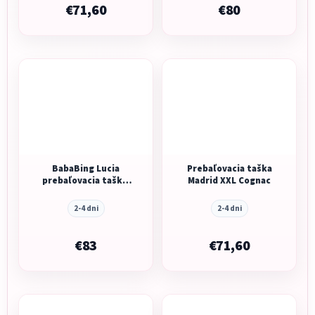
€71,60
€80
BabaBing Lucia
Prebaľovacia taška
prebaľovacia taška/
Madrid XXL Cognac
batoh, Grey Blush
2-4 dni
2-4 dni
€83
€71,60