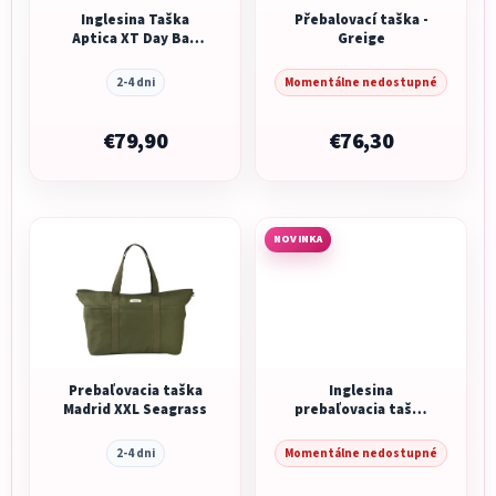
Inglesina Taška
Přebalovací taška -
Aptica XT Day Bag
Greige
Magnet Grey
2-4 dni
Momentálne nedostupné
€79,90
€76,30
NOVINKA
Prebaľovacia taška
Inglesina
Madrid XXL Seagrass
prebaľovacia taška
Day Bag Loft Green
2-4 dni
Momentálne nedostupné