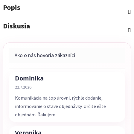
Popis
Diskusia
Dominika
Hodnotenie obchodu je 5 z 5 hviezdičiek.
22.7.2026
Komunikácia na top úrovni, rýchle dodanie,
informovanie o stave objednávky. Určite ešte
objednám. Ďakujem
Veronika