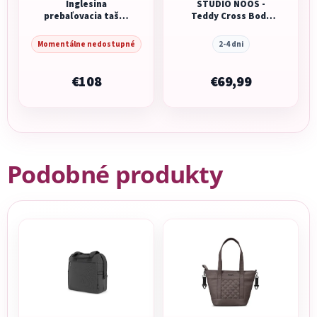
Inglesina
STUDIO NOOS -
prebaľovacia taška
Teddy Cross Body
Dual Bag Loft Green
Bag | Holy Cow
Momentálne nedostupné
2-4 dni
€108
€69,99
Podobné produkty