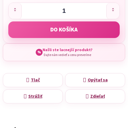
DO KOŠÍKA
Našli ste lacnejší produkt?
%
Dajte nám vedieť a cenu preveríme
Tlač
Opýtať sa
Strážiť
Zdieľať