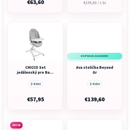
€63,60
Jednotková
€239,60 / 1 ks
cena:
DOPRAVA ZADARMO
CHICCO Set
Ava stolička Beyond
jedálenský pre Baby
Gr
Hug
2-4 dni
2-4 dni
€57,95
€139,60
AKCIA