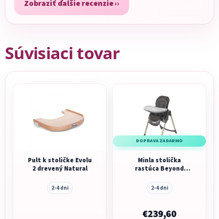
Zobraziť ďalšie recenzie
Súvisiaci tovar
DOPRAVA ZADARMO
Pult k stoličke Evolu
Minla stolička
2 drevený Natural
rastúca Beyond
Graphite
2-4 dni
2-4 dni
€239,60