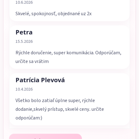
Hodnotenie obchodu je 5 z 5 hviezdičiek.
10.6.2026
Skvelé, spokojnosť, objednané uz 2x
Petra
Hodnotenie obchodu je 5 z 5 hviezdičiek.
15.5.2026
Rýchle doručenie, super komunikácia. Odporúčam,
určite sa vrátim
Patrícia Plevová
Hodnotenie obchodu je 5 z 5 hviezdičiek.
10.4.2026
Všetko bolo zatiaľ úplne super, rýchle
dodanie,skvelý prístup, skvelé ceny.. určite
odporúčam:)