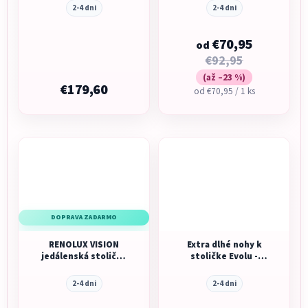
2-4 dni
2-4 dni
€70,95
od
€92,95
(až –23 %)
€179,60
Jednotková
od €70,95 / 1 ks
cena:
DOPRAVA ZADARMO
RENOLUX VISION
Extra dlhé nohy k
jedálenská stolička
stoličke Evolu -
2026, Sophie la girafe
čierne
PARIS
2-4 dni
2-4 dni