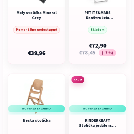
Moly stolička Mineral
PETITE&MARS
Grey
Konštrukcia
jedálenskej stoličky
Gusto
Momentálne nedostupné
Skladom
€72,90
€39,96
€78,45
(–7 %)
AKCIA
DOPRAVA ZADARMO
DOPRAVA ZADARMO
Nesta stolička
KINDERKRAFT
Stolička jedálenská
Yummy