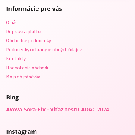
á
Informácie pre vás
p
ä
O nás
t
Doprava a platba
i
Obchodné podmienky
e
Podmienky ochrany osobných údajov
Kontakty
Hodnotenie obchodu
Moja objednávka
Blog
Avova Sora-Fix - víťaz testu ADAC 2024
Instagram