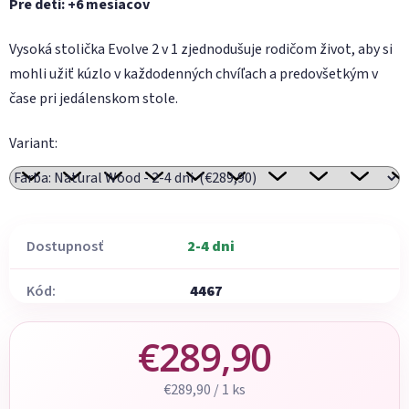
Pre deti: +6 mesiacov
Vysoká stolička Evolve 2 v 1 zjednodušuje rodičom život, aby si
mohli užiť kúzlo v každodenných chvíľach a predovšetkým v
čase pri jedálenskom stole.
Variant:
Dostupnosť
2-4 dni
Kód:
4467
€289,90
Jednotková cena:
€289,90 / 1 ks