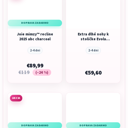
DOPRAVA ZADARMO
Joie mimzy™ recline
Extra dlhé nohy k
2025 abc charcoal
stoličke Evola
Anthracite
2-4 dni
2-4 dni
€89,99
€119
€59,60
(–24 %)
AKCIA
DOPRAVA ZADARMO
DOPRAVA ZADARMO