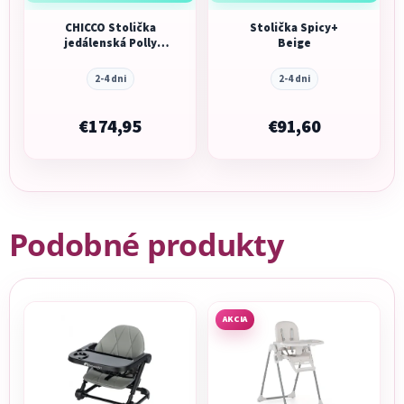
CHICCO Stolička
Stolička Spicy+
jedálenská Polly
Beige
Armonia -
2-4 dni
2-4 dni
€174,95
€91,60
Podobné produkty
AKCIA