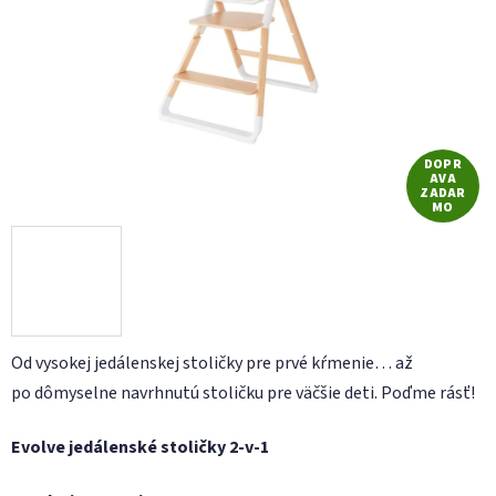
hviezdičiek.
DOPR
AVA
ZADAR
MO
Od vysokej jedálenskej stoličky pre prvé kŕmenie… až
po dômyselne navrhnutú stoličku pre väčšie deti. Poďme rásť!
Evolve jedálenské stoličky 2-v-1