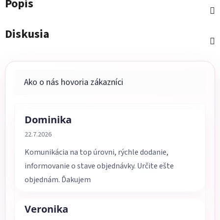
Popis
Diskusia
Dominika
Hodnotenie obchodu je 5 z 5 hviezdičiek.
22.7.2026
Komunikácia na top úrovni, rýchle dodanie,
informovanie o stave objednávky. Určite ešte
objednám. Ďakujem
Veronika