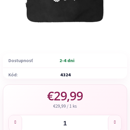
Dostupnosť
2-4 dni
Kód:
4324
€29,99
Jednotková cena:
€29,99 / 1 ks