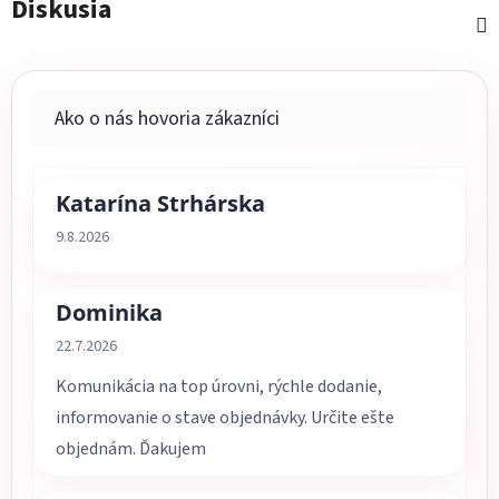
Diskusia
Katarína Strhárska
Hodnotenie obchodu je 5 z 5 hviezdičiek.
9.8.2026
Dominika
Hodnotenie obchodu je 5 z 5 hviezdičiek.
22.7.2026
Komunikácia na top úrovni, rýchle dodanie,
informovanie o stave objednávky. Určite ešte
objednám. Ďakujem