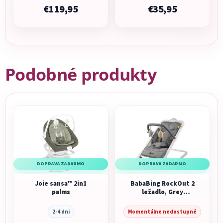
€119,95
€35,95
Podobné produkty
DOPRAVA ZADARMO
DOPRAVA ZADARMO
Joie sansa™ 2in1
BabaBing RockOut 2
palms
ležadlo, Grey
Melange
2-4 dni
Momentálne nedostupné