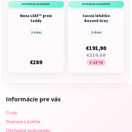
DOPRAVA ZADARMO
DOPRAVA ZADARMO
Nuna LEAF™ grow
Cassia lehátko
teddy
Beyond Grey
2-4 dni
2-4 dni
€191,90
€219,60
€289
(–12 %)
Z
á
Informácie pre vás
p
ä
O nás
t
Doprava a platba
i
Obchodné podmienky