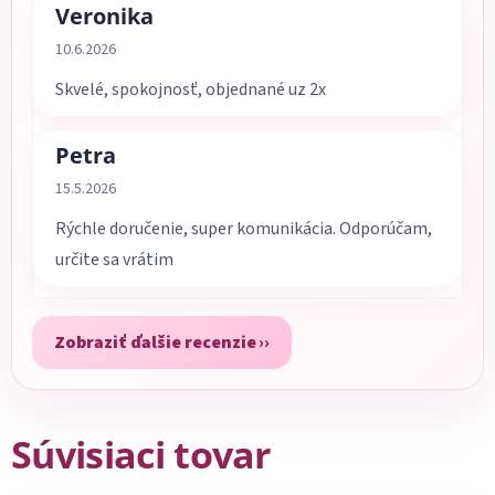
Veronika
Hodnotenie obchodu je 5 z 5 hviezdičiek.
10.6.2026
Skvelé, spokojnosť, objednané uz 2x
Petra
Hodnotenie obchodu je 5 z 5 hviezdičiek.
15.5.2026
Rýchle doručenie, super komunikácia. Odporúčam,
určite sa vrátim
Zobraziť ďalšie recenzie
Súvisiaci tovar