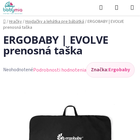
Prejsť
Hľadať
NÁKUP
na
KOŠÍK
obsah
Domov
/
Hračky
/
Hojdačky a lehátka pre bábätká
/
ERGOBABY | EVOLVE
prenosná taška
ERGOBABY | EVOLVE
prenosná taška
Značka:
Ergobaby
Podrobnosti hodnotenia
Neohodnotené
Priemerné
hodnotenie
produktu
je
0,0
z
5
hviezdičiek.