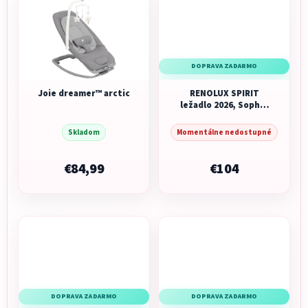
DOPRAVA ZADARMO
Joie dreamer™ arctic
RENOLUX SPIRIT
ležadlo 2026, Sophie
la girafe So Chic
Skladom
Momentálne nedostupné
€84,99
€104
DOPRAVA ZADARMO
DOPRAVA ZADARMO