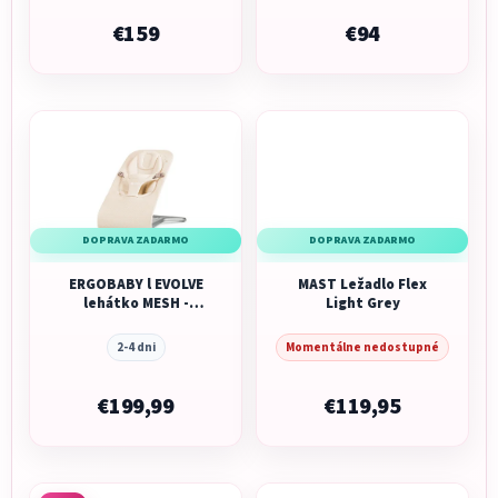
€159
€94
DOPRAVA ZADARMO
DOPRAVA ZADARMO
ERGOBABY l EVOLVE
MAST Ležadlo Flex
lehátko MESH -
Light Grey
Cream
2-4 dni
Momentálne nedostupné
€199,99
€119,95