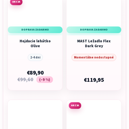
AKCIA
DOPRAVA ZADARMO
DOPRAVA ZADARMO
Hojdacie lehátko
MAST Ležadlo Flex
Olive
Dark Grey
2-4 dni
Momentálne nedostupné
€89,90
€99,60
€119,95
(–9 %)
AKCIA