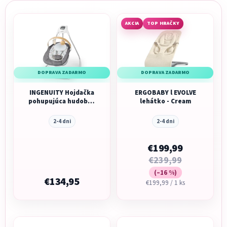
AKCIA
TOP HRAČKY
DOPRAVA ZADARMO
DOPRAVA ZADARMO
INGENUITY Hojdačka
ERGOBABY l EVOLVE
pohupujúca hudobná
lehátko - Cream
Parker™ 0m+, do 9kg
2-4 dni
2-4 dni
€199,99
€239,99
(–16 %)
€134,95
Jednotková
€199,99 / 1 ks
cena: