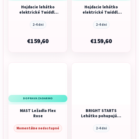
Hojdacie lehátko
Hojdacie lehátko
elektrické Twiddle
elektrické Twiddle
Beige
Grey
2-4 dni
2-4 dni
€159,60
€159,60
DOPRAVA ZADARMO
MAST Ležadlo Flex
BRIGHT STARTS
Rose
Lehátko pohupujúce
vibračné Paradise
0m+
Momentálne nedostupné
2-4 dni