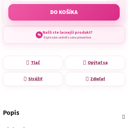
DO KOŠÍKA
Našli ste lacnejší produkt?
%
Dajte nám vedieť a cenu preveríme
Tlač
Opýtať sa
Strážiť
Zdieľať
Popis