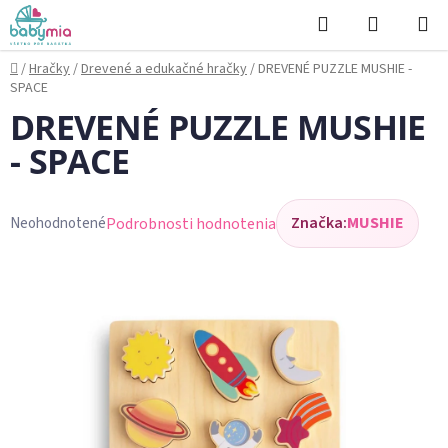
Prejsť
Hľadať
NÁKUP
na
KOŠÍK
obsah
Domov
/
Hračky
/
Drevené a edukačné hračky
/
DREVENÉ PUZZLE MUSHIE -
SPACE
DREVENÉ PUZZLE MUSHIE
- SPACE
Značka:
MUSHIE
Podrobnosti hodnotenia
Neohodnotené
Priemerné
hodnotenie
produktu
je
0,0
z
5
hviezdičiek.