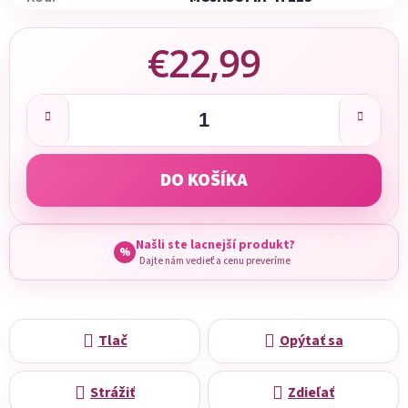
€22,99
Jednotková cena:
DO KOŠÍKA
Našli ste lacnejší produkt?
%
Dajte nám vedieť a cenu preveríme
Tlač
Opýtať sa
Strážiť
Zdieľať