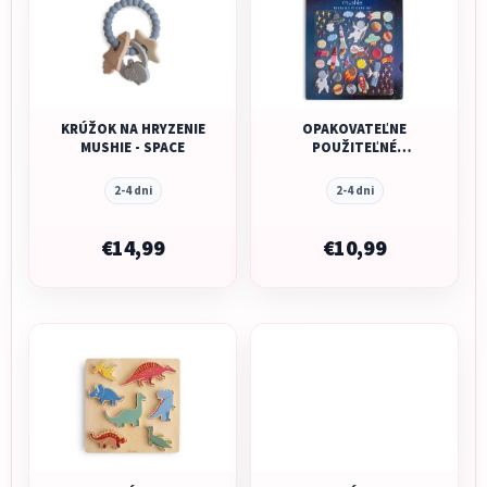
KRÚŽOK NA HRYZENIE
OPAKOVATEĽNE
MUSHIE - SPACE
POUŽITEĽNÉ
NÁLEPKY MUSHIE -
SPACE
2-4 dni
2-4 dni
€14,99
€10,99