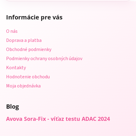
Z
á
Informácie pre vás
p
ä
O nás
t
Doprava a platba
i
Obchodné podmienky
e
Podmienky ochrany osobných údajov
Kontakty
Hodnotenie obchodu
Moja objednávka
Blog
Avova Sora-Fix - víťaz testu ADAC 2024