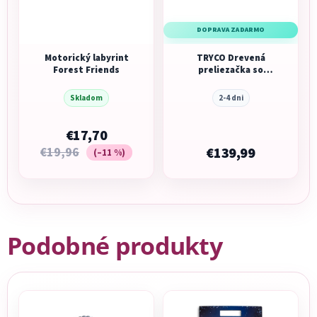
DOPRAVA ZADARMO
Motorický labyrint
TRYCO Drevená
Forest Friends
preliezačka so
šmykľavkou
Skladom
2-4 dni
€17,70
€19,96
€139,99
(–11 %)
Podobné produkty