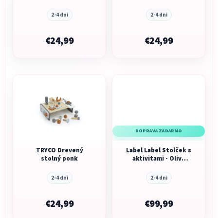
Blue
Pink
2-4 dni
2-4 dni
€24,99
€24,99
DOPRAVA ZADARMO
TRYCO Drevený
Label Label Stolček s
stolný ponk
aktivitami - Olive
Green
2-4 dni
2-4 dni
€24,99
€99,99