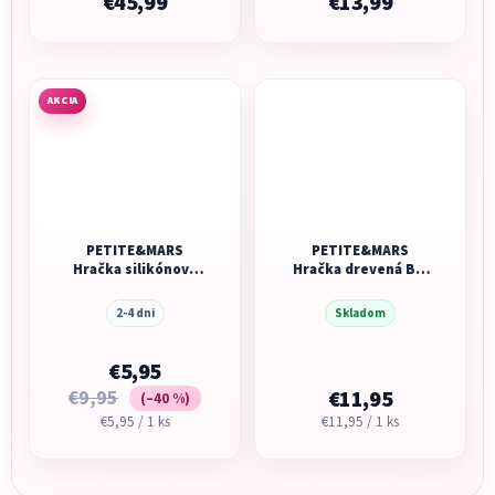
€45,99
€13,99
AKCIA
PETITE&MARS
PETITE&MARS
Hračka silikónová
Hračka drevená Big
skladacia Rainbow
Bang Wood of Mars
12m+ Aurora Pink
2-4 dni
Skladom
€5,95
€9,95
€11,95
(–40 %)
Jednotková
Jednotková
€5,95 / 1 ks
€11,95 / 1 ks
cena:
cena: