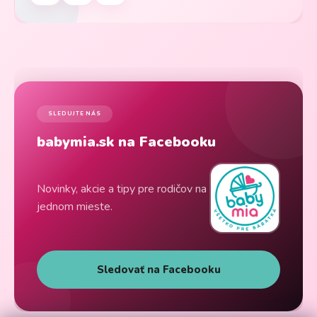
SLEDUJTE NÁS
babymia.sk na Facebooku
Novinky, akcie a tipy pre rodičov na
jednom mieste.
Sledovať na Facebooku