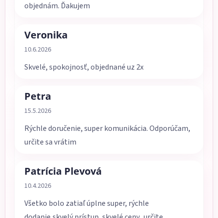
objednám. Ďakujem
Veronika
Hodnotenie obchodu je 5 z 5 hviezdičiek.
10.6.2026
Skvelé, spokojnosť, objednané uz 2x
Petra
Hodnotenie obchodu je 5 z 5 hviezdičiek.
15.5.2026
Rýchle doručenie, super komunikácia. Odporúčam,
určite sa vrátim
Patrícia Plevová
Hodnotenie obchodu je 5 z 5 hviezdičiek.
10.4.2026
Všetko bolo zatiaľ úplne super, rýchle
dodanie,skvelý prístup, skvelé ceny.. určite