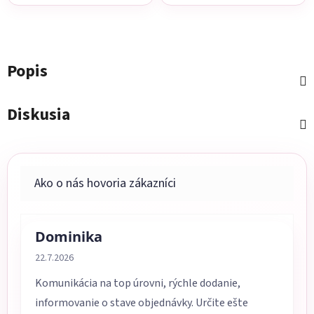
Popis
Diskusia
Dominika
Hodnotenie obchodu je 5 z 5 hviezdičiek.
22.7.2026
Komunikácia na top úrovni, rýchle dodanie,
informovanie o stave objednávky. Určite ešte