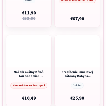
2-4 dni
Momentálne nedostupné
€11,90
€32,90
€67,90
Nočník oválny Bébé-
Predĺženie lamelovej
Jou Bohemian
zábrany Babydan
Garden
Alma biela o 24 cm
Momentálne nedostupné
2-4 dni
€10,49
€25,90