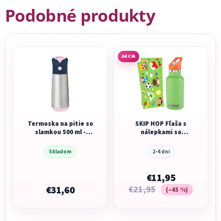
Podobné produkty
AKCIA
Termoska na pitie so
SKIP HOP Fľaša s
slamkou 500 ml -
nálepkami so
indigo ružová
slamkovým
náustkom nerezová
Skladom
2-4 dni
zelená 380 ml, 4r+
€11,95
€31,60
€21,95
(–45 %)