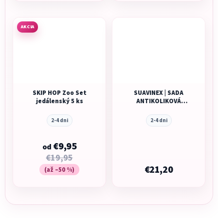
AKCIA
SKIP HOP Zoo Set
SUAVINEX | SADA
jedálenský 5 ks
ANTIKOLIKOVÁ
Zerø.Zerø™ LIGHT
FĽAŠA 180 ml A +
2-4 dni
2-4 dni
cumlík Zerø.Zerø™
-2/ 2M
€9,95
od
€19,95
€21,20
(až –50 %)