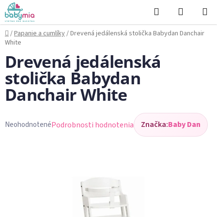
Prejsť
Hľadať
NÁKUP
na
KOŠÍK
obsah
Domov
/
Papanie a cumlíky
/
Drevená jedálenská stolička Babydan Danchair
White
Drevená jedálenská
stolička Babydan
Danchair White
Značka:
Baby Dan
Podrobnosti hodnotenia
Neohodnotené
Priemerné
hodnotenie
produktu
je
0,0
z
5