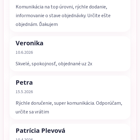
Komunikácia na top úrovni, rýchle dodanie,
informovanie o stave objednávky. Určite ešte
objednám. Ďakujem
Veronika
Hodnotenie obchodu je 5 z 5 hviezdičiek.
10.6.2026
Skvelé, spokojnosť, objednané uz 2x
Petra
Hodnotenie obchodu je 5 z 5 hviezdičiek.
15.5.2026
Rýchle doručenie, super komunikácia. Odporúčam,
určite sa vrátim
Patrícia Plevová
Hodnotenie obchodu je 5 z 5 hviezdičiek.