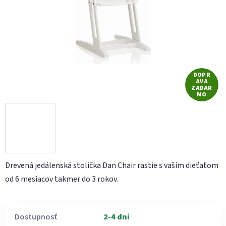
hviezdičiek.
DOPR
AVA
ZADAR
MO
Drevená jedálenská stolička Dan Chair rastie s vaším dieťaťom
od 6 mesiacov takmer do 3 rokov.
Dostupnosť
2-4 dni