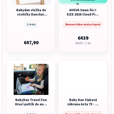
Babydan vložka do
AVOVA Swan-fix I-
stoličky Danchair
SIZE 2026 Cloud Pink
Béžová
40-125cm
2-4 dni
Momentálne nedostupné
€439
€47,90
Jednotková
€439 / 1 ks
cena:
BabyDan Travel Fun
Baby Dan tlaková
Hrací pultík do auta
zábrana Asta 73 - 80
na aktivity pre deti
cm biela