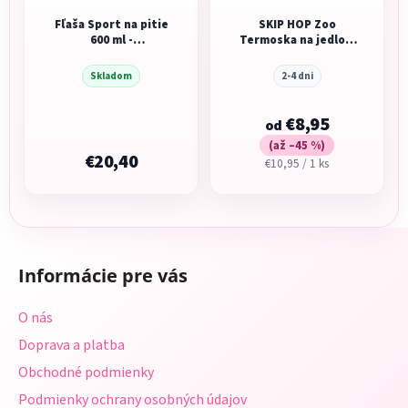
Fľaša Sport na pitie
SKIP HOP Zoo
600 ml -
Termoska na jedlo s
modrá/zelená
lyžičko/vidličkou
Skladom
2-4 dni
€8,95
od
(až –45 %)
€20,40
Jednotková
€10,95 / 1 ks
cena:
Z
á
Informácie pre vás
p
ä
O nás
t
Doprava a platba
i
Obchodné podmienky
e
Podmienky ochrany osobných údajov