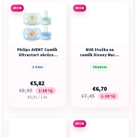
AKCIA
AKCIA
Philips AVENT Cumlík
NUK Stužka na
Ultrastart obrázok
cumlík Disney Macko
0-2m chlapec 2 ks
Pú
2-4 dni
Skladom
€5,82
€6,70
€8,95
(–34 %)
€7,45
(–10 %)
Jednotková
€2,91 / 1 ks
cena:
AKCIA