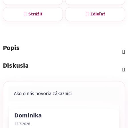
Strážiť
Zdieľať
Popis
Diskusia
Dominika
Hodnotenie obchodu je 5 z 5 hviezdičiek.
22.7.2026