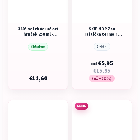
360° netekúci učiaci
SKIP HOP Zoo
hrnček 250 ml -
Taštička termo na
ružová/oranžová
desiatu
Skladom
2-4 dni
€5,95
od
€15,95
€11,60
(až –62 %)
AKCIA