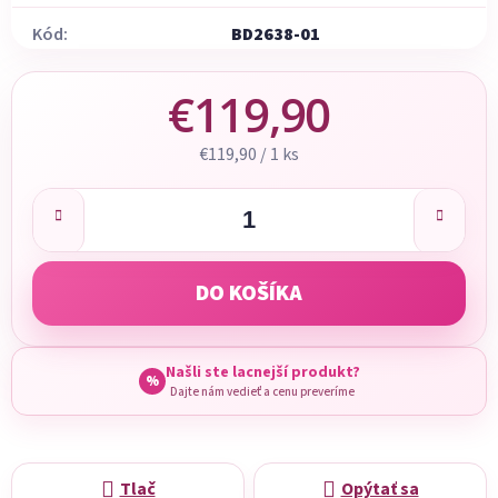
Kód:
BD2638-01
€119,90
Jednotková cena:
€119,90 / 1 ks
DO KOŠÍKA
Našli ste lacnejší produkt?
%
Dajte nám vedieť a cenu preveríme
Tlač
Opýtať sa