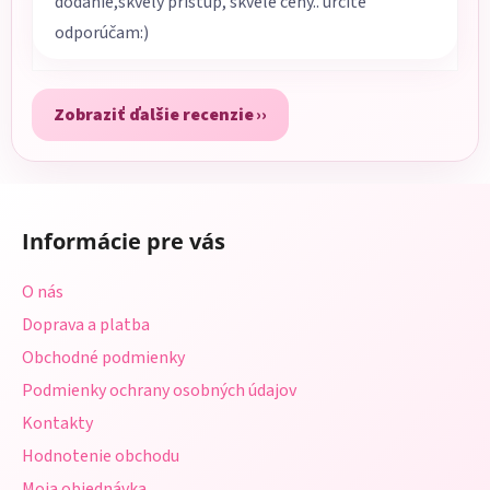
dodanie,skvelý prístup, skvelé ceny.. určite
odporúčam:)
Zobraziť ďalšie recenzie
Z
á
Informácie pre vás
p
ä
O nás
t
Doprava a platba
i
Obchodné podmienky
e
Podmienky ochrany osobných údajov
Kontakty
Hodnotenie obchodu
Moja objednávka