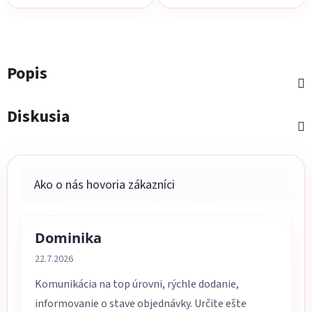
Popis
Diskusia
Dominika
Hodnotenie obchodu je 5 z 5 hviezdičiek.
22.7.2026
Komunikácia na top úrovni, rýchle dodanie,
informovanie o stave objednávky. Určite ešte