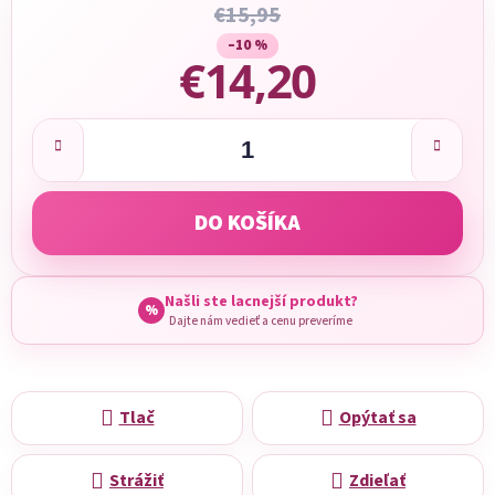
€15,95
–10 %
€14,20
Jednotková cena:
DO KOŠÍKA
Našli ste lacnejší produkt?
%
Dajte nám vedieť a cenu preveríme
Tlač
Opýtať sa
Strážiť
Zdieľať