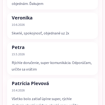
objednám. Ďakujem
Veronika
Hodnotenie obchodu je 5 z 5 hviezdičiek.
10.6.2026
Skvelé, spokojnosť, objednané uz 2x
Petra
Hodnotenie obchodu je 5 z 5 hviezdičiek.
15.5.2026
Rýchle doručenie, super komunikácia. Odporúčam,
určite sa vrátim
Patrícia Plevová
Hodnotenie obchodu je 5 z 5 hviezdičiek.
10.4.2026
Všetko bolo zatiaľ úplne super, rýchle