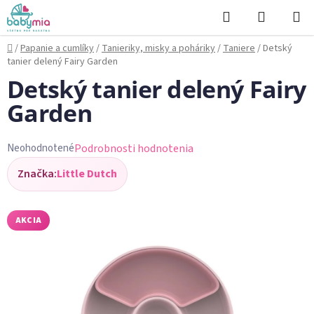
Prejsť
Hľadať
NÁKUP
na
KOŠÍK
obsah
Domov
/
Papanie a cumlíky
/
Tanieriky, misky a poháriky
/
Taniere
/
Detský
tanier delený Fairy Garden
Detský tanier delený Fairy
Garden
Podrobnosti hodnotenia
Neohodnotené
Priemerné
Značka:
Little Dutch
hodnotenie
produktu
je
AKCIA
0,0
z
5
hviezdičiek.