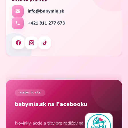
info@babymia.sk
+421 911 277 673
SLEDUJTE NÁS
babymia.sk na Facebooku
Novinky, akcie a tipy pre rodičov na