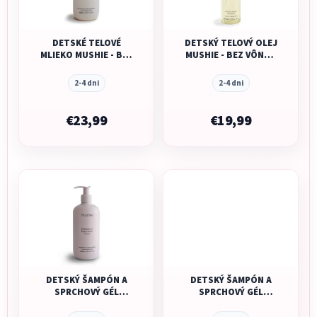
DETSKÉ TELOVÉ
DETSKÝ TELOVÝ OLEJ
MLIEKO MUSHIE - BEZ
MUSHIE - BEZ VÔNE –
VÔNE - COSMOS
COSMOS 145ML
400ML
2-4 dni
2-4 dni
€23,99
€19,99
DETSKÝ ŠAMPÓN A
DETSKÝ ŠAMPÓN A
SPRCHOVÝ GÉL
SPRCHOVÝ GÉL
MUSHIE - LEVANDUĽA-
MUSHIE - LIMETKA -
COSMOS 400ML
COSMOS 400ML