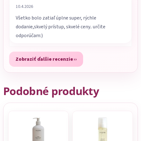
Hodnotenie obchodu je 5 z 5 hviezdičiek.
10.4.2026
Všetko bolo zatiaľ úplne super, rýchle
dodanie,skvelý prístup, skvelé ceny.. určite
odporúčam:)
Zobraziť ďalšie recenzie
Podobné produkty