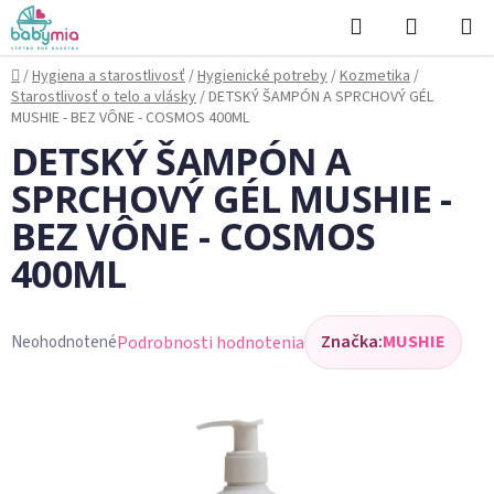
Prejsť
Hľadať
NÁKUP
na
KOŠÍK
obsah
Domov
/
Hygiena a starostlivosť
/
Hygienické potreby
/
Kozmetika
/
Starostlivosť o telo a vlásky
/
DETSKÝ ŠAMPÓN A SPRCHOVÝ GÉL
MUSHIE - BEZ VÔNE - COSMOS 400ML
DETSKÝ ŠAMPÓN A
SPRCHOVÝ GÉL MUSHIE -
BEZ VÔNE - COSMOS
400ML
Značka:
MUSHIE
Podrobnosti hodnotenia
Neohodnotené
Priemerné
hodnotenie
produktu
je
0,0