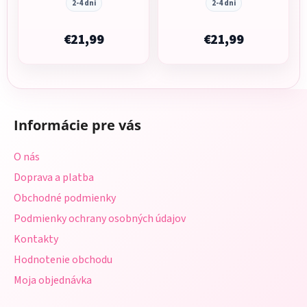
2-4 dni
2-4 dni
€21,99
€21,99
Z
á
Informácie pre vás
p
ä
O nás
t
Doprava a platba
i
Obchodné podmienky
e
Podmienky ochrany osobných údajov
Kontakty
Hodnotenie obchodu
Moja objednávka