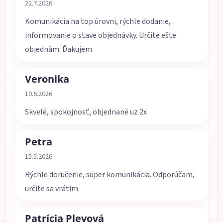
Hodnotenie obchodu je 5 z 5 hviezdičiek.
22.7.2026
Komunikácia na top úrovni, rýchle dodanie,
informovanie o stave objednávky. Určite ešte
objednám. Ďakujem
Veronika
Hodnotenie obchodu je 5 z 5 hviezdičiek.
10.6.2026
Skvelé, spokojnosť, objednané uz 2x
Petra
Hodnotenie obchodu je 5 z 5 hviezdičiek.
15.5.2026
Rýchle doručenie, super komunikácia. Odporúčam,
určite sa vrátim
Patrícia Plevová