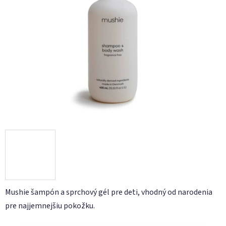
z
5
hviezdičiek.
Mushie šampón a sprchový gél pre deti, vhodný od narodenia
pre najjemnejšiu pokožku.