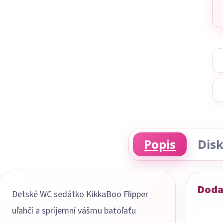
Popis
Disk
Doda
Detské WC sedátko KikkaBoo Flipper
uľahčí a spríjemní vášmu batoľaťu