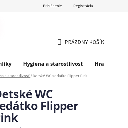
Prihlásenie
Registrácia
PRÁZDNY KOŠÍK
NÁKUPNÝ
KOŠÍK
mlíky
Hygiena a starostlivosť
Hračky
B
na a starostlivosť
/
Detské WC sedátko Flipper Pink
Detské WC
edátko Flipper
ink