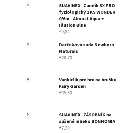
n
SUAVINEX | Cumlík SX PRO
fyziologický 2 KS WONDER
e
0/6m - Almost Aqua +
l
Illusion Blue
€9,84
Darčeková sada Newborn
Naturals
€26,70
Vankúšik pre hru na brušku
Fairy Garden
€35,60
SUAVINEX | ZÁSOBNÍK na
sušené mlieko BONHOMIA
€7,29