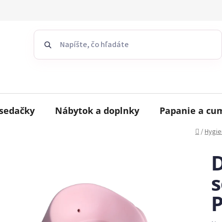
sedačky
Nábytok a doplnky
Papanie a cu
Domov
/
Hygie
s
P