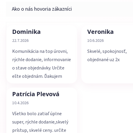
Dominika
Veronika
Hodnotenie obchodu je 5 z 5 hviezdičiek.
Hodnotenie obchodu je 
22.7.2026
10.6.2026
Komunikácia na top úrovni,
Skvelé, spokojnosť,
rýchle dodanie, informovanie
objednané uz 2x
o stave objednávky. Určite
ešte objednám. Ďakujem
Patrícia Plevová
Hodnotenie obchodu je 5 z 5 hviezdičiek.
10.4.2026
Všetko bolo zatiaľ úplne
super, rýchle dodanie,skvelý
prístup, skvelé ceny.. určite