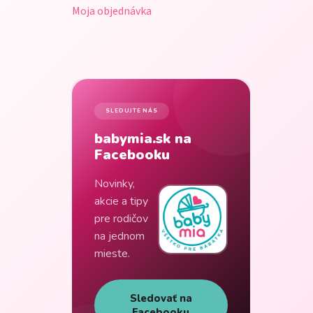
Moja objednávka
SLEDUJTE NÁS
babymia.sk na
Facebooku
Novinky,
akcie a tipy
pre rodičov
na jednom
mieste.
Sledovať na
Facebooku