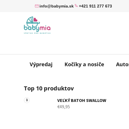
Prejsť
info@babymia.sk
+421 911 277 673
na
obsah
Výpredaj
Kočíky a nosiče
Auto
B
Top 10 produktov
o
č
VEĽKÝ BATOH SWALLOW
n
€49,95
ý
p
a