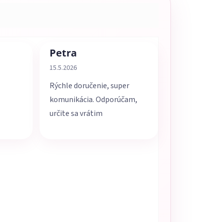
Petra
5 z 5 hviezdičiek.
Hodnotenie obchodu je 5 z 5 hviezdičiek.
15.5.2026
Rýchle doručenie, super
komunikácia. Odporúčam,
určite sa vrátim