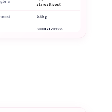
gória
starostlivosť
tnosť
0.4 kg
3800171209335