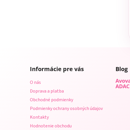
Z
á
Informácie pre vás
Blog
p
ä
Avova
O nás
t
ADAC
Doprava a platba
i
Obchodné podmienky
e
Podmienky ochrany osobných údajov
Kontakty
Hodnotenie obchodu