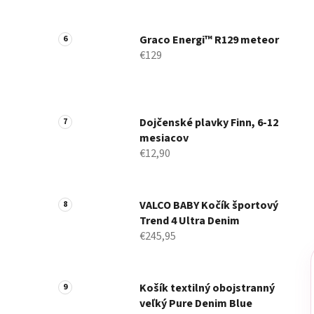
Graco Energi™ R129 meteor
€129
Dojčenské plavky Finn, 6-12
mesiacov
€12,90
VALCO BABY Kočík športový
Trend 4 Ultra Denim
€245,95
Košík textilný obojstranný
veľký Pure Denim Blue