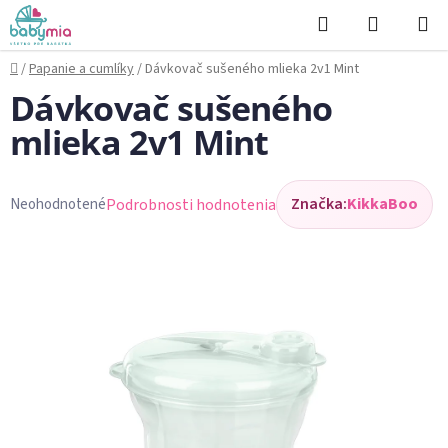
Prejsť
Hľadať
NÁKUP
na
KOŠÍK
obsah
Domov
/
Papanie a cumlíky
/
Dávkovač sušeného mlieka 2v1 Mint
Dávkovač sušeného
mlieka 2v1 Mint
Značka:
KikkaBoo
Podrobnosti hodnotenia
Neohodnotené
Priemerné
hodnotenie
produktu
je
0,0
z
5
hviezdičiek.