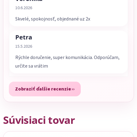
Hodnotenie obchodu je 5 z 5 hviezdičiek.
10.6.2026
Skvelé, spokojnosť, objednané uz 2x
Petra
Hodnotenie obchodu je 5 z 5 hviezdičiek.
15.5.2026
Rýchle doručenie, super komunikácia. Odporúčam,
určite sa vrátim
Zobraziť ďalšie recenzie
Súvisiaci tovar