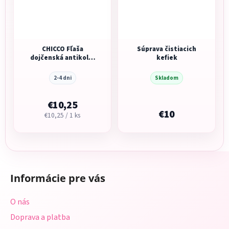
CHICCO Fľaša
Súprava čistiacich
dojčenská antikolik
kefiek
Natural Feeling 330
ml
2-4 dni
Skladom
€10,25
€10
Jednotková
€10,25 / 1 ks
cena:
Z
á
Informácie pre vás
p
ä
O nás
t
Doprava a platba
i