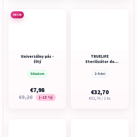
AKCIA
Univerzálny pás -
TRUELIFE
žltý
Sterilizátor do
mikrovlnnej rúry
Invio MS5
Skladom
2-4 dni
€7,98
€32,70
€9,20
(–13 %)
Jednotková
€32,70 / 1 ks
cena: