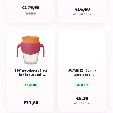
aplikáciou, 2 × 180 ml
€179,95
€16,60
€189
Jednotková
€16,60 / 1 ks
cena:
360° netekúci učiaci
SUAVINEX | Cumlík
hrnček 250 ml -
Zerø.Zerø
ružová/oranžová
Fyziologický 0/6M
Skladom
Skladom
€8,30
€11,60
Jednotková
€8,30 / 1 ks
cena: