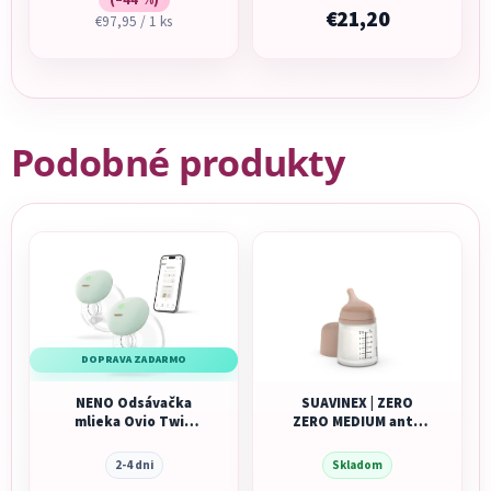
€21,20
Jednotková
€97,95 / 1 ks
cena:
Podobné produkty
DOPRAVA ZADARMO
NENO Odsávačka
SUAVINEX | ZERO
mlieka Ovio Twin
ZERO MEDIUM anti-
Duo bezdrôtová
koliková fľaša 180ml
hands-free mušľová
S
2-4 dni
Skladom
3-fázová s