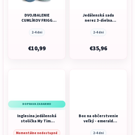
DVOJBALENIE
Jedálenská sada
CUMLÍKOV FRIGG
nerez 3-dielna
ROPE OCEAN VIEW/
Terracotta
SAGE, 0-6M, KAUČUK
2-4 dni
2-4 dni
€10,99
€35,96
DOPRAVA ZADARMO
Inglesina jedálenská
Box na občerstvenie
stolička My Time
veľký - emerald
Pepper
forest
Momentálne nedostupné
2-4 dni