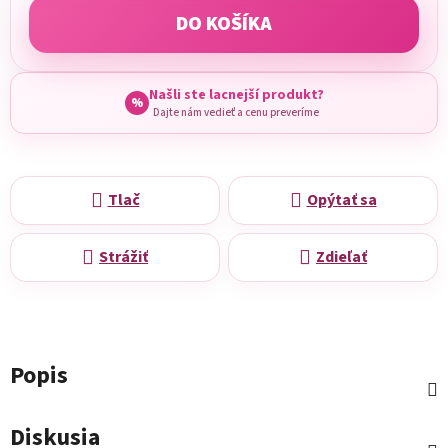
DO KOŠÍKA
Našli ste lacnejší produkt?
%
Dajte nám vedieť a cenu preveríme
Tlač
Opýtať sa
Strážiť
Zdieľať
Popis
Diskusia