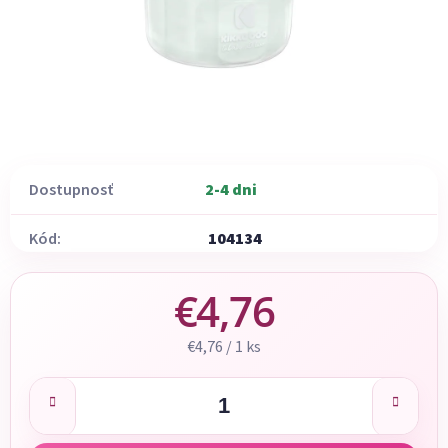
Dostupnosť
2-4 dni
Kód:
104134
€4,76
Jednotková cena:
€4,76 / 1 ks