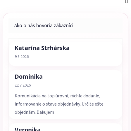
Katarína Strhárska
Hodnotenie obchodu je 5 z 5 hviezdičiek.
9.8.2026
Dominika
Hodnotenie obchodu je 5 z 5 hviezdičiek.
22.7.2026
Komunikácia na top úrovni, rýchle dodanie,
informovanie o stave objednávky. Určite ešte
objednám. Ďakujem
Veronika