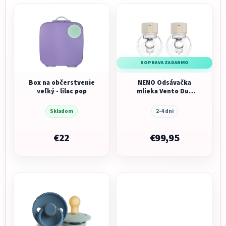
DOPRAVA ZADARMO
Box na občerstvenie
NENO Odsávačka
veľký - lilac pop
mlieka Vento Duo
bezdrôtová hands-
free mušľová 3-
Skladom
2-4 dni
fázová, USB-C
€22
€99,95