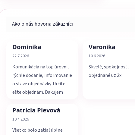
Dominika
Veronika
Hodnotenie obchodu je 5 z 5 hviezdičiek.
Hodnotenie obchodu je 
22.7.2026
10.6.2026
Komunikácia na top úrovni,
Skvelé, spokojnosť,
rýchle dodanie, informovanie
objednané uz 2x
o stave objednávky. Určite
ešte objednám. Ďakujem
Patrícia Plevová
Hodnotenie obchodu je 5 z 5 hviezdičiek.
10.4.2026
Všetko bolo zatiaľ úplne