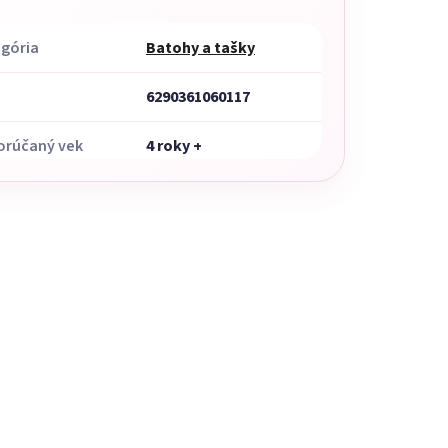
gória
Batohy a tašky
6290361060117
orúčaný vek
4 roky +