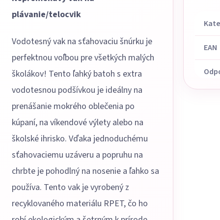
plávanie/telocvik
Kate
Vodotesný vak na sťahovaciu šnúrku je
EAN
perfektnou voľbou pre všetkých malých
Odp
školákov! Tento ľahký batoh s extra
vodotesnou podšívkou je ideálny na
prenášanie mokrého oblečenia po
kúpaní, na víkendové výlety alebo na
školské ihrisko. Vďaka jednoduchému
sťahovaciemu uzáveru a popruhu na
chrbte je pohodlný na nosenie a ľahko sa
používa. Tento vak je vyrobený z
recyklovaného materiálu RPET, čo ho
robí ekologickým a šetrným k prírode.