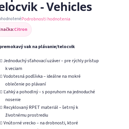
elocvik - Vehicles
Podrobnosti hodnotenia
ohodnotené
iemerné
Značka:
Citron
dnotenie
oduktu
premokavý vak na plávanie/telocvik
Jednoduchý sťahovací uzáver – pre rýchly prístup
k veciam
Vodotesná podšívka – ideálne na mokré
ezdičiek.
oblečenie po plávaní
Ľahký a pohodlný – s popruhom na jednoduché
nosenie
Recyklovaný RPET materiál – šetrný k
životnému prostrediu
Vnútorné vrecko – na drobnosti, ktoré