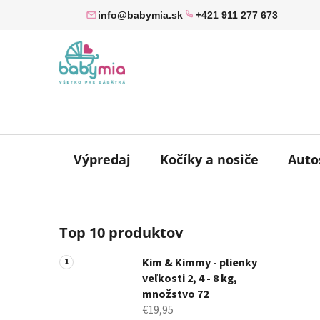
Prejsť
info@babymia.sk
+421 911 277 673
na
obsah
Výpredaj
Kočíky a nosiče
Auto
B
Top 10 produktov
o
č
Kim & Kimmy - plienky
n
veľkosti 2, 4 - 8 kg,
ý
množstvo 72
p
€19,95