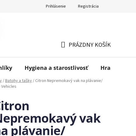
Prihlásenie
Registrácia
PRÁZDNY KOŠÍK
NÁKUPNÝ
KOŠÍK
mlíky
Hygiena a starostlivosť
Hračky
B
y
/
Batohy a tašky
/
Citron Nepremokavý vak na plávanie/
- Vehicles
itron
Nepremokavý vak
a plávanie/