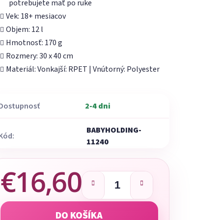
potrebujete mať po ruke
Vek: 18+ mesiacov
Objem: 12 l
Hmotnosť: 170 g
Rozmery: 30 x 40 cm
Materiál: Vonkajší: RPET | Vnútorný: Polyester
Dostupnosť
2-4 dni
BABYHOLDING-
Kód:
11240
€16,60
Jednotková cena:
DO KOŠÍKA