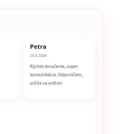
Petra
5 z 5 hviezdičiek.
Hodnotenie obchodu je 5 z 5 hviezdičiek.
15.5.2026
Rýchle doručenie, super
komunikácia. Odporúčam,
určite sa vrátim