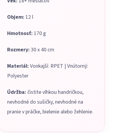
Vek:
18+ mesiacov
Objem:
12 l
Hmotnosť:
170 g
Rozmery:
30 x 40 cm
Materiál:
Vonkajší: RPET | Vnútorný:
Polyester
Údržba:
čistite vlhkou handričkou,
nevhodné do sušičky, nevhodné na
pranie v práčke, bielenie alebo žehlenie.