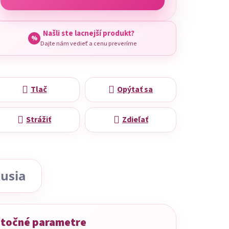
Našli ste lacnejší produkt?
%
Dajte nám vedieť a cenu preveríme
Tlač
Opýtať sa
Strážiť
Zdieľať
usia
točné parametre