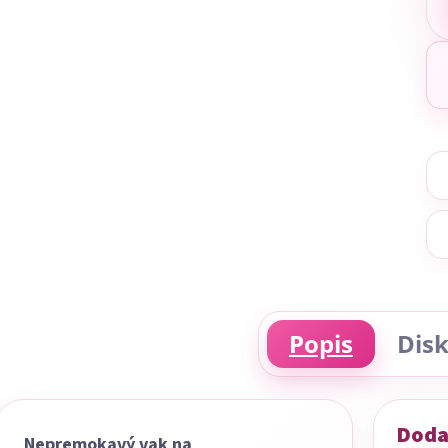
Popis
Disk
Doda
Nepremokavý vak na