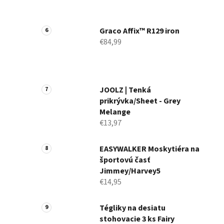
Graco Affix™ R129 iron
€84,99
JOOLZ | Tenká
prikrývka/Sheet - Grey
Melange
€13,97
EASYWALKER Moskytiéra na
športovú časť
Jimmey/Harvey5
€14,95
Tégliky na desiatu
stohovacie 3 ks Fairy