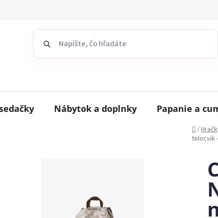
sedačky
Nábytok a doplnky
Papanie a cu
Domov
/
Hračk
telocvik 
C
n