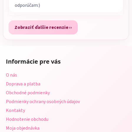
odporúčam:)
Zobraziť ďalšie recenzie
Z
á
Informácie pre vás
p
ä
O nás
t
Doprava a platba
i
Obchodné podmienky
e
Podmienky ochrany osobných údajov
Kontakty
Hodnotenie obchodu
Moja objednávka