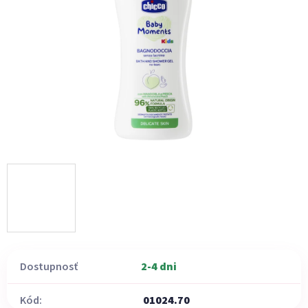
5
hviezdičiek.
Dostupnosť
2-4 dni
Kód:
01024.70