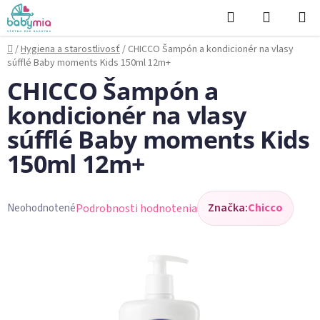
Prejsť
Hľadať
NÁKUP
na
KOŠÍK
obsah
Domov
/
Hygiena a starostlivosť
/
CHICCO Šampón a kondicionér na vlasy
súfflé Baby moments Kids 150ml 12m+
CHICCO Šampón a
kondicionér na vlasy
súfflé Baby moments Kids
150ml 12m+
Značka:
Chicco
Podrobnosti hodnotenia
Neohodnotené
Priemerné
hodnotenie
produktu
je
0,0
z