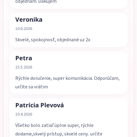
objednám. Ďakujem
Veronika
Hodnotenie obchodu je 5 z 5 hviezdičiek.
10.6.2026
Skvelé, spokojnosť, objednané uz 2x
Petra
Hodnotenie obchodu je 5 z 5 hviezdičiek.
15.5.2026
Rýchle doručenie, super komunikácia. Odporúčam,
určite sa vrátim
Patrícia Plevová
Hodnotenie obchodu je 5 z 5 hviezdičiek.
10.4.2026
Všetko bolo zatiaľ úplne super, rýchle
dodanie,skvelý prístup, skvelé ceny.. určite