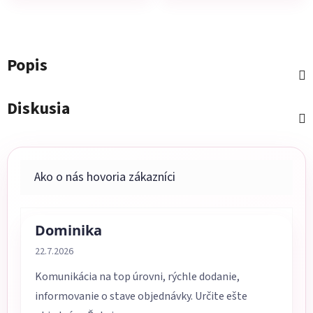
Popis
Diskusia
Dominika
Hodnotenie obchodu je 5 z 5 hviezdičiek.
22.7.2026
Komunikácia na top úrovni, rýchle dodanie,
informovanie o stave objednávky. Určite ešte