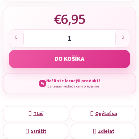
€6,95
Jednotková cena:
DO KOŠÍKA
Našli ste lacnejší produkt?
%
Dajte nám vedieť a cenu preveríme
Tlač
Opýtať sa
Strážiť
Zdieľať