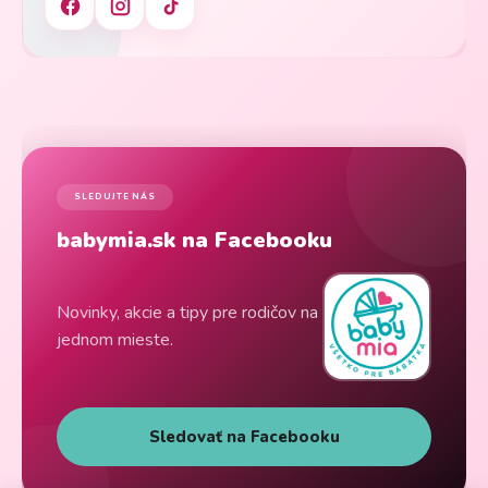
SLEDUJTE NÁS
babymia.sk na Facebooku
Novinky, akcie a tipy pre rodičov na
jednom mieste.
Sledovať na Facebooku