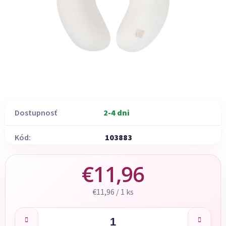
Dostupnosť
2-4 dni
Kód:
103883
€11,96
Jednotková cena:
€11,96 / 1 ks