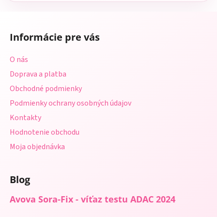
Z
á
Informácie pre vás
p
ä
O nás
t
Doprava a platba
i
Obchodné podmienky
e
Podmienky ochrany osobných údajov
Kontakty
Hodnotenie obchodu
Moja objednávka
Blog
Avova Sora-Fix - víťaz testu ADAC 2024