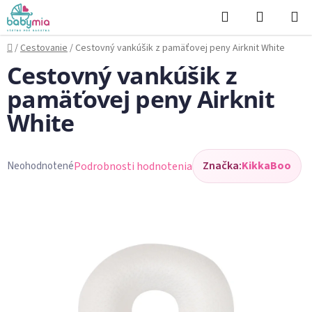
Prejsť
Hľadať
NÁKUP
na
KOŠÍK
obsah
Domov
/
Cestovanie
/
Cestovný vankúšik z pamäťovej peny Airknit White
Cestovný vankúšik z
pamäťovej peny Airknit
White
Značka:
KikkaBoo
Podrobnosti hodnotenia
Neohodnotené
Priemerné
hodnotenie
produktu
je
0,0
z
5
hviezdičiek.