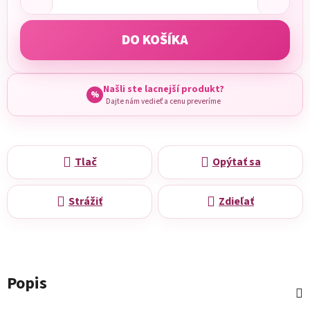
DO KOŠÍKA
Našli ste lacnejší produkt?
%
Dajte nám vedieť a cenu preveríme
Tlač
Opýtať sa
Strážiť
Zdieľať
Popis