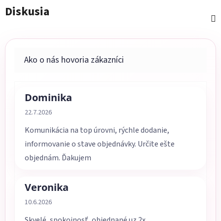
Diskusia
Dominika
Hodnotenie obchodu je 5 z 5 hviezdičiek.
22.7.2026
Komunikácia na top úrovni, rýchle dodanie,
informovanie o stave objednávky. Určite ešte
objednám. Ďakujem
Veronika
Hodnotenie obchodu je 5 z 5 hviezdičiek.
10.6.2026
Skvelé, spokojnosť, objednané uz 2x