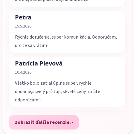
Petra
Hodnotenie obchodu je 5 z 5 hviezdičiek.
15.5.2026
Rýchle doručenie, super komunikácia. Odporúčam,
určite sa vrátim
Patrícia Plevová
Hodnotenie obchodu je 5 z 5 hviezdičiek.
10.4.2026
Všetko bolo zatiaľ úplne super, rýchle
dodanie,skvelý prístup, skvelé ceny.. určite
odporúčam:)
Zobraziť ďalšie recenzie