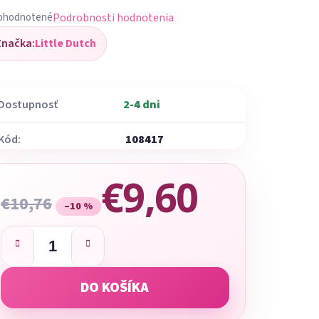
Podrobnosti hodnotenia
ohodnotené
iemerné
Značka:
Little Dutch
dnotenie
oduktu
Dostupnosť
2-4 dni
Kód:
108417
ezdičiek.
€9,60
€10,76
–10 %
Jednotková cena:
DO KOŠÍKA