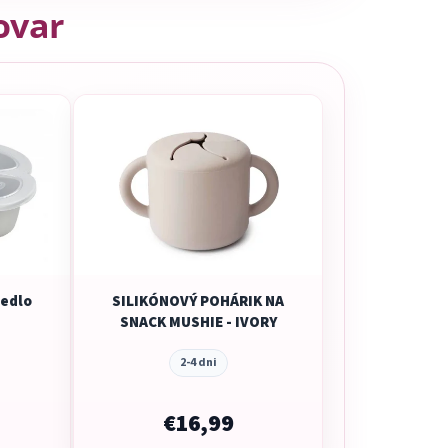
tovar
jedlo
SILIKÓNOVÝ POHÁRIK NA
SNACK MUSHIE - IVORY
2-4 dni
€16,99