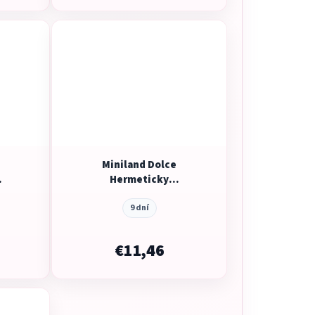
Miniland Dolce
Hermeticky
by na
uzatvárateľné nádoby na
ml,
potraviny, 6 ks, mätové
9 dní
€11,46