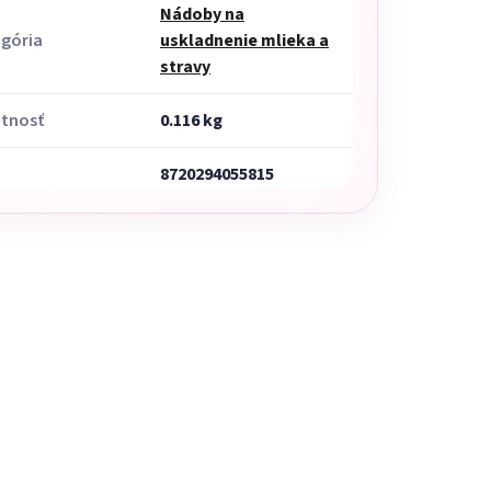
Nádoby na
gória
uskladnenie mlieka a
stravy
tnosť
0.116 kg
8720294055815