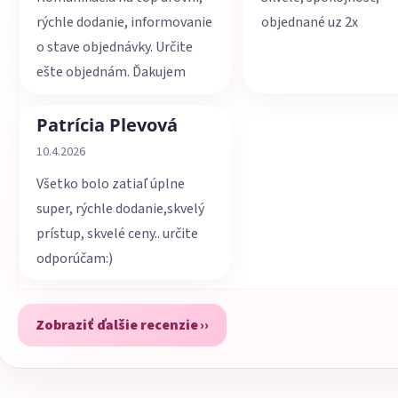
rýchle dodanie, informovanie
objednané uz 2x
o stave objednávky. Určite
ešte objednám. Ďakujem
Patrícia Plevová
Hodnotenie obchodu je 5 z 5 hviezdičiek.
10.4.2026
Všetko bolo zatiaľ úplne
super, rýchle dodanie,skvelý
prístup, skvelé ceny.. určite
odporúčam:)
Zobraziť ďalšie recenzie