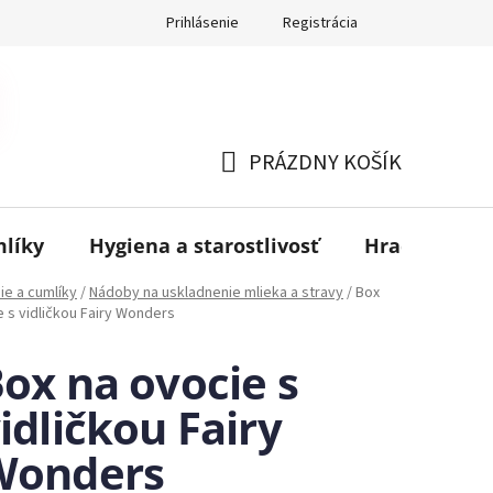
Prihlásenie
Registrácia
PRÁZDNY KOŠÍK
NÁKUPNÝ
KOŠÍK
mlíky
Hygiena a starostlivosť
Hračky
B
ie a cumlíky
/
Nádoby na uskladnenie mlieka a stravy
/
Box
e s vidličkou Fairy Wonders
ox na ovocie s
idličkou Fairy
Wonders