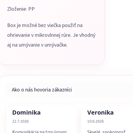
Zloženie: PP
Box je možné bez viečka použiť na
ohrievanie v mikrovlnnej rúre. Je vhodný
aj na umývanie v umývačke.
Dominika
Veronika
Hodnotenie obchodu je 5 z 5 hviezdičiek.
Hodnotenie obchodu je 
22.7.2026
10.6.2026
Komunikácia na top úrovni,
Skvelé, spokojnosť,