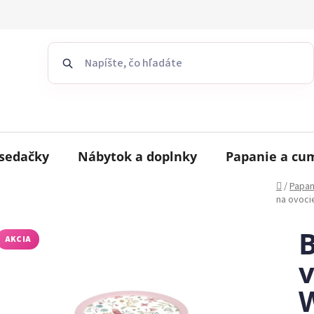
sedačky
Nábytok a doplnky
Papanie a cu
Domov
/
Papan
na ovoci
B
AKCIA
v