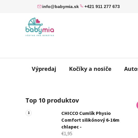
Prejsť
info@babymia.sk
+421 911 277 673
na
obsah
Výpredaj
Kočíky a nosiče
Auto
B
Top 10 produktov
o
č
CHICCO Cumlík Physio
n
Comfort silikónový 6-16m
ý
chlapec -
p
€1,95