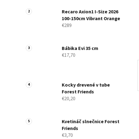
a
n
Recaro Axion1 I-Size 2026
100-150cm Vibrant Orange
e
€289
l
Bábika Evi 35 cm
€17,70
Kocky drevené v tube
Forest Friends
€20,20
Kvetináč slnečnice Forest
Friends
€3,70