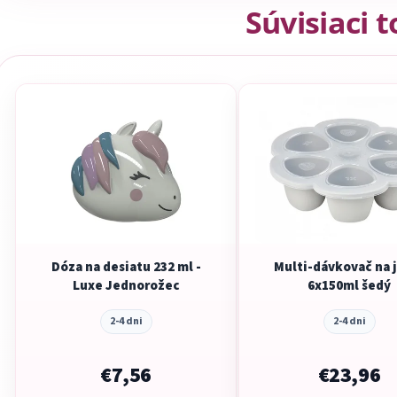
Súvisiaci 
Dóza na desiatu 232 ml -
Multi-dávkovač na 
Luxe Jednorožec
6x150ml šedý
2-4 dni
2-4 dni
€7,56
€23,96