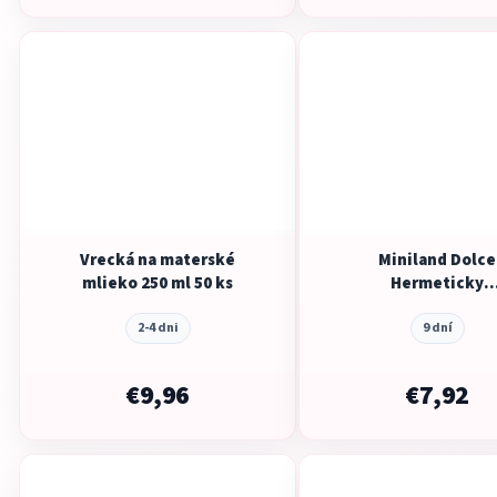
Vrecká na materské
Miniland Dolce
mlieko 250 ml 50 ks
Hermeticky
uzatvárateľné nádo
2-4 dni
potraviny, 4x200 
9 dní
mätová
€9,96
€7,92