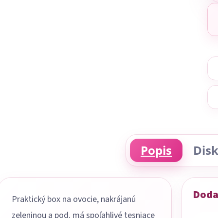
Popis
Disk
Doda
Praktický box na ovocie, nakrájanú
zeleninou a pod. má spoľahlivé tesniace