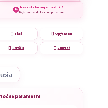
Našli ste lacnejší produkt?
%
Dajte nám vedieť a cenu preveríme
Tlač
Opýtať sa
Strážiť
Zdieľať
usia
točné parametre