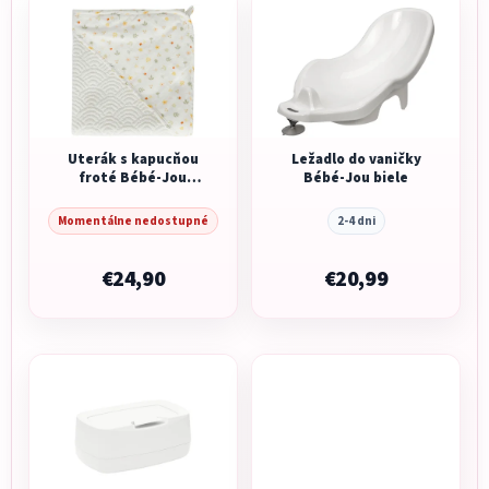
Uterák s kapucňou
Ležadlo do vaničky
froté Bébé-Jou
Bébé-Jou biele
Bohemian Garden
Momentálne nedostupné
2-4 dni
€24,90
€20,99