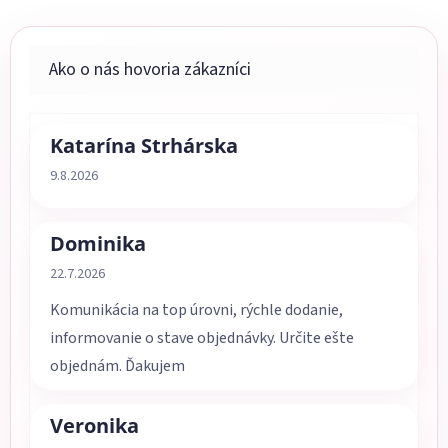
Katarína Strhárska
Hodnotenie obchodu je 5 z 5 hviezdičiek.
9.8.2026
Dominika
Hodnotenie obchodu je 5 z 5 hviezdičiek.
22.7.2026
Komunikácia na top úrovni, rýchle dodanie,
informovanie o stave objednávky. Určite ešte
objednám. Ďakujem
Veronika