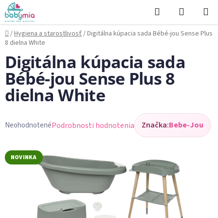
Prejsť
Hľadať
NÁKUP
na
KOŠÍK
obsah
Domov
/
Hygiena a starostlivosť
/
Digitálna kúpacia sada Bébé-jou Sense Plus
8 dielna White
Digitálna kúpacia sada
Bébé-jou Sense Plus 8
dielna White
Značka:
Bebe-Jou
Podrobnosti hodnotenia
Neohodnotené
Priemerné
hodnotenie
produktu
NOVINKA
je
0,0
z
5