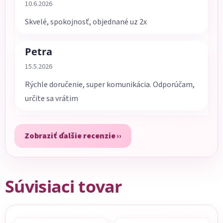
Hodnotenie obchodu je 5 z 5 hviezdičiek.
10.6.2026
Skvelé, spokojnosť, objednané uz 2x
Petra
Hodnotenie obchodu je 5 z 5 hviezdičiek.
15.5.2026
Rýchle doručenie, super komunikácia. Odporúčam,
určite sa vrátim
Zobraziť ďalšie recenzie
Súvisiaci tovar