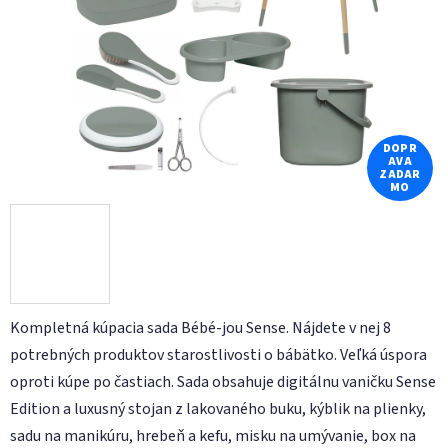
hviezdičiek.
DOPR
AVA
ZADAR
MO
Kompletná kúpacia sada Bébé-jou Sense. Nájdete v nej 8
potrebných produktov starostlivosti o bábätko. Veľká úspora
oproti kúpe po častiach. Sada obsahuje digitálnu vaničku Sense
Edition a luxusný stojan z lakovaného buku, kýblik na plienky,
sadu na manikúru, hrebeň a kefu, misku na umývanie, box na