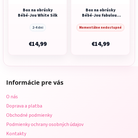
Box na obrúsky
Box na obrúsky
Bébé-Jou White Silk
Bébé-Jou Fabulous
Griffin Grey Silk
2-4 dni
Momentálne nedostupné
€14,99
€14,99
Z
á
Informácie pre vás
p
ä
O nás
t
Doprava a platba
i
Obchodné podmienky
e
Podmienky ochrany osobných údajov
Kontakty