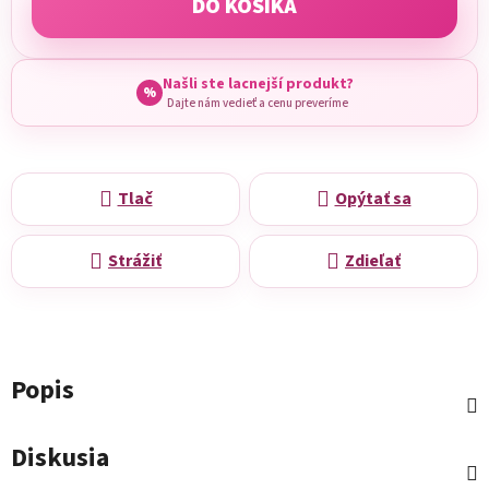
DO KOŠÍKA
Našli ste lacnejší produkt?
%
Dajte nám vedieť a cenu preveríme
Tlač
Opýtať sa
Strážiť
Zdieľať
Popis
Diskusia