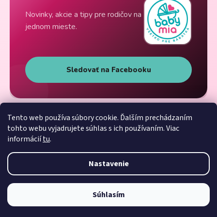
Novinky, akcie a tipy pre rodičov na
jednom mieste.
Sledovať na Facebooku
Tento web používa súbory cookie. Ďalším prechádzaním
tohto webu vyjadrujete súhlas s ich používaním. Viac
informácií
tu
.
Nastavenie
Súhlasím
Vytvoril Shoptet
Copyright 2026
Babymia
. Všetky práva vyhradené.