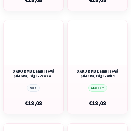
€18,08
€18,08
XKKO BMB Bambusová
XKKO BMB Bambusová
plienka, Digi - ZOO on
plienka, Digi - Wild
the Road, 70x70, MIX
Forest MIX, 3ks, 70x70
3ks
4 dni
Skladom
€18,08
€18,08