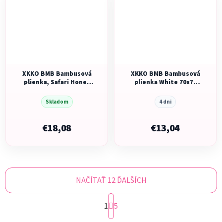
XKKO BMB Bambusová
XKKO BMB Bambusová
plienka, Safari Honey
plienka White 70x70
Mustard, MIX 3ks, 70x70
(3ks)
Skladom
4 dni
€18,08
€13,04
NAČÍTAŤ 12 ĎALŠÍCH
S
1
t
5
r
O