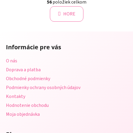
á
56
položiek celkom
v
n
l
k
HORE
á
o
d
v
a
a
Z
c
n
á
i
i
Informácie pre vás
e
p
e
p
ä
O nás
r
t
v
Doprava a platba
i
k
Obchodné podmienky
e
y
Podmienky ochrany osobných údajov
v
ý
Kontakty
p
Hodnotenie obchodu
i
s
Moja objednávka
u