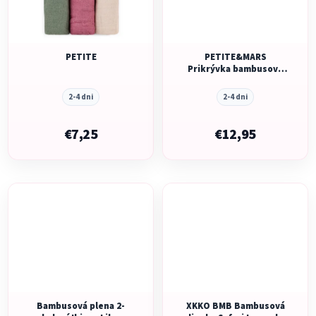
PETITE
PETITE&MARS
Prikrývka bambusová
mušelínová 2ks Misty
Celestial Planets 120 x
2-4 dni
2-4 dni
120 cm
€7,25
€12,95
Bambusová plena 2-
XKKO BMB Bambusová