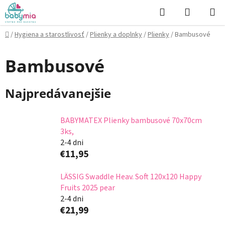
Prejsť
Hľadať
NÁKUP
na
KOŠÍK
obsah
Domov
/
Hygiena a starostlivosť
/
Plienky a doplnky
/
Plienky
/
Bambusové
Bambusové
Najpredávanejšie
BABYMATEX Plienky bambusové 70x70cm
3ks,
2-4 dni
€11,95
LÄSSIG Swaddle Heav. Soft 120x120 Happy
Fruits 2025 pear
2-4 dni
€21,99