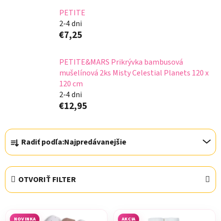
PETITE
2-4 dni
€7,25
PETITE&MARS Prikrývka bambusová
mušelínová 2ks Misty Celestial Planets 120 x
120 cm
2-4 dni
€12,95
R
Radiť podľa:
Najpredávanejšie
a
d
e
OTVORIŤ FILTER
n
i
V
e
NOVINKA
AKCIA