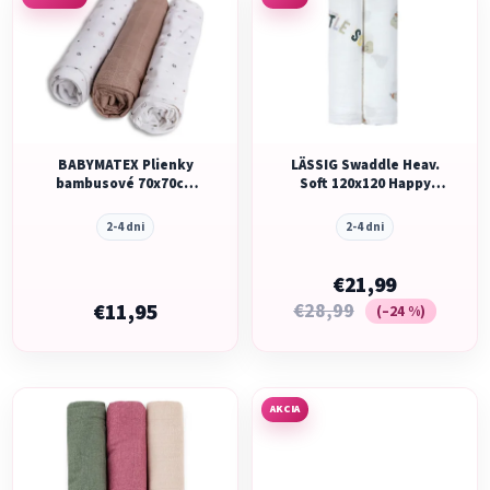
ý
p
p
r
i
o
s
d
p
u
r
k
o
BABYMATEX Plienky
LÄSSIG Swaddle Heav.
t
bambusové 70x70cm
Soft 120x120 Happy
d
o
3ks,
Fruits 2025 pear
u
v
2-4 dni
2-4 dni
k
t
€21,99
o
€11,95
€28,99
(–24 %)
v
AKCIA