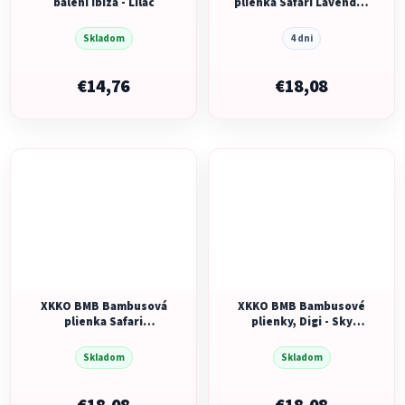
balení Ibiza - Lilac
plienka Safari Lavender
Aura, MIX 3ks, 70x70
Skladom
4 dni
€14,76
€18,08
XKKO BMB Bambusová
XKKO BMB Bambusové
plienka Safari
plienky, Digi - Sky
Atmosphere, MIX 3ks,
Whale, MIX 3ks, 70x70
70x70
Skladom
Skladom