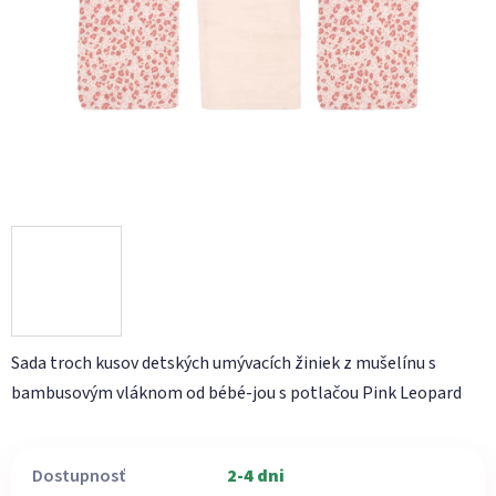
hviezdičiek.
Sada troch kusov detských umývacích žiniek z mušelínu s
bambusovým vláknom od bébé-jou s potlačou Pink Leopard
Dostupnosť
2-4 dni