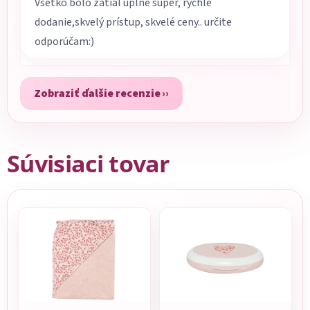
Všetko bolo zatiaľ úplne super, rýchle
dodanie,skvelý prístup, skvelé ceny.. určite
odporúčam:)
Zobraziť ďalšie recenzie
Súvisiaci tovar