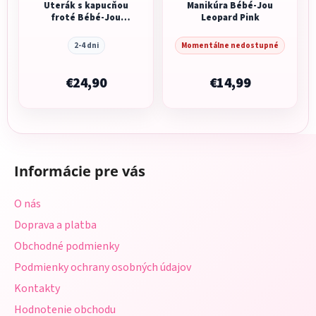
Uterák s kapucňou
Manikúra Bébé-Jou
froté Bébé-Jou
Leopard Pink
Leopard Pink
2-4 dni
Momentálne nedostupné
€24,90
€14,99
Z
á
Informácie pre vás
p
ä
O nás
t
Doprava a platba
i
Obchodné podmienky
e
Podmienky ochrany osobných údajov
Kontakty
Hodnotenie obchodu