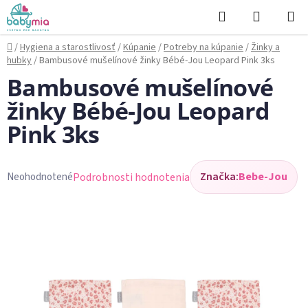
Prejsť
Hľadať
NÁKUP
na
KOŠÍK
obsah
Domov
/
Hygiena a starostlivosť
/
Kúpanie
/
Potreby na kúpanie
/
Žinky a
hubky
/
Bambusové mušelínové žinky Bébé-Jou Leopard Pink 3ks
Bambusové mušelínové
žinky Bébé-Jou Leopard
Pink 3ks
Značka:
Bebe-Jou
Podrobnosti hodnotenia
Neohodnotené
Priemerné
hodnotenie
produktu
je
0,0
z
5