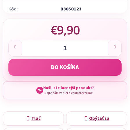
Kód:
B3050123
€9,90
Jednotková cena:
DO KOŠÍKA
Našli ste lacnejší produkt?
%
Dajte nám vedieť a cenu preveríme
Tlač
Opýtať sa