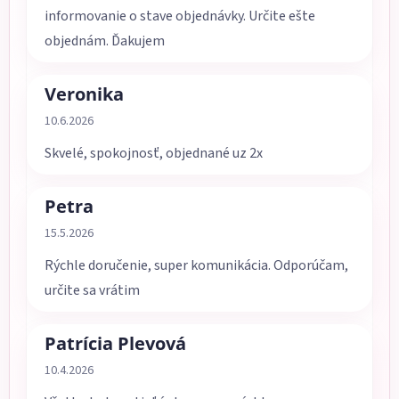
informovanie o stave objednávky. Určite ešte
objednám. Ďakujem
Veronika
Hodnotenie obchodu je 5 z 5 hviezdičiek.
10.6.2026
Skvelé, spokojnosť, objednané uz 2x
Petra
Hodnotenie obchodu je 5 z 5 hviezdičiek.
15.5.2026
Rýchle doručenie, super komunikácia. Odporúčam,
určite sa vrátim
Patrícia Plevová
Hodnotenie obchodu je 5 z 5 hviezdičiek.
10.4.2026