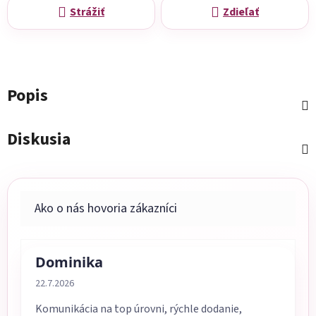
Strážiť
Zdieľať
Popis
Diskusia
Dominika
Hodnotenie obchodu je 5 z 5 hviezdičiek.
22.7.2026
Komunikácia na top úrovni, rýchle dodanie,