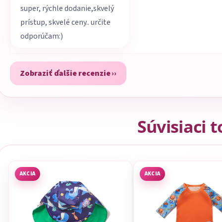
super, rýchle dodanie,skvelý
prístup, skvelé ceny.. určite
odporúčam:)
Zobraziť ďalšie recenzie
Súvisiaci 
AKCIA
AKCIA