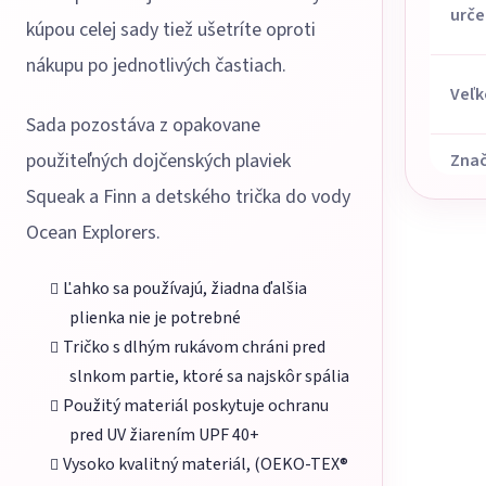
urče
kúpou celej sady tiež ušetríte oproti
nákupu po jednotlivých častiach.
Veľk
Sada pozostáva z opakovane
použiteľných dojčenských plaviek
Zna
Squeak a Finn a detského trička do vody
Ocean Explorers.
Ľahko sa používajú, žiadna ďalšia
plienka nie je potrebné
Tričko s dlhým rukávom chráni pred
slnkom partie, ktoré sa najskôr spália
Použitý materiál poskytuje ochranu
pred UV žiarením UPF 40+
Vysoko kvalitný materiál, (OEKO-TEX®