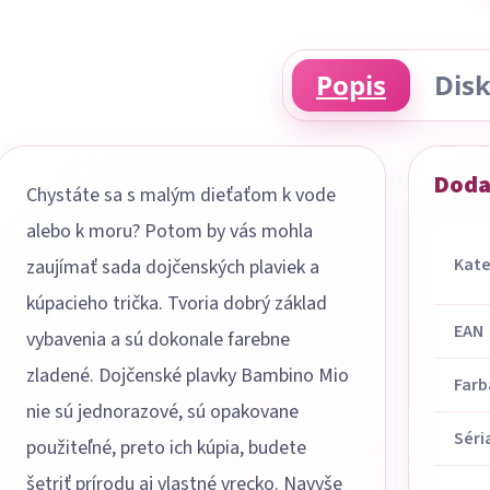
Popis
Disk
Doda
Chystáte sa s malým dieťaťom k vode
alebo k moru? Potom by vás mohla
Kate
zaujímať sada dojčenských plaviek a
kúpacieho trička. Tvoria dobrý základ
EAN
vybavenia a sú dokonale farebne
zladené. Dojčenské plavky Bambino Mio
Farb
nie sú jednorazové, sú opakovane
Séri
použiteľné, preto ich kúpia, budete
šetriť prírodu aj vlastné vrecko. Navyše