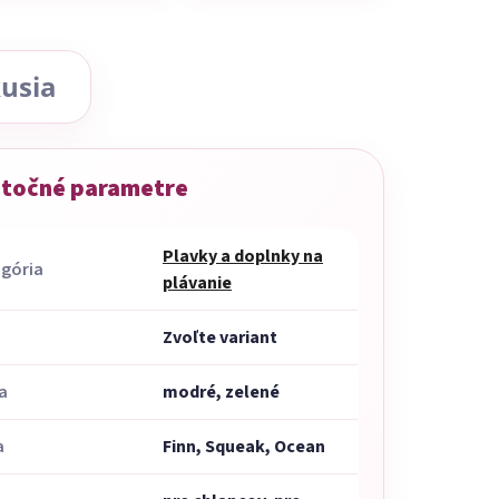
usia
točné parametre
Plavky a doplnky na
gória
plávanie
Zvoľte variant
a
modré, zelené
a
Finn, Squeak, Ocean