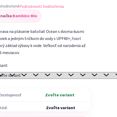
Podrobnosti hodnotenia
ohodnotené
iemerné
Značka:
Bambino Mio
dnotenie
oduktu
rava na plávanie batoliat Ocean s dvoma kusmi
viek a jedným tričkom do vody s UPF40+, tvorí
rý základ výbavy k vode. Veľkosť od narodenia až
6 mesiacov.
ezdičiek.
iant:
Dostupnosť
Zvoľte variant
Kód:
Zvoľte variant