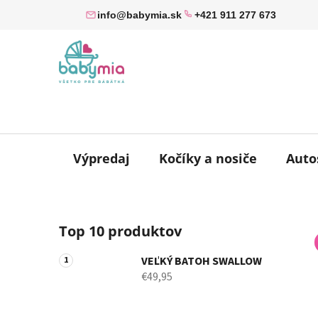
Prejsť
info@babymia.sk
+421 911 277 673
na
obsah
Výpredaj
Kočíky a nosiče
Auto
B
Top 10 produktov
o
č
VEĽKÝ BATOH SWALLOW
n
€49,95
ý
p