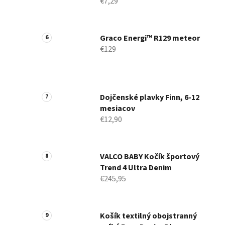
€7,29
Graco Energi™ R129 meteor
€129
Dojčenské plavky Finn, 6-12
mesiacov
€12,90
VALCO BABY Kočík športový
Trend 4 Ultra Denim
€245,95
Košík textilný obojstranný