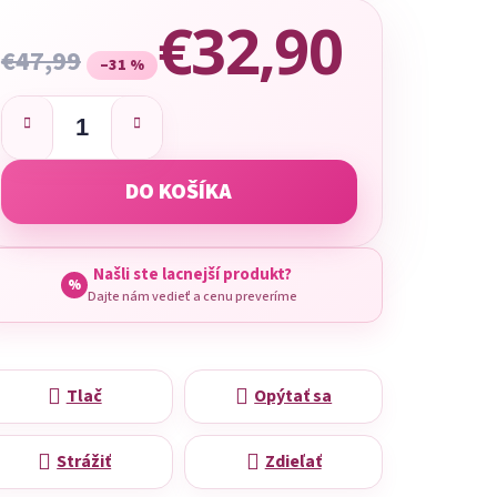
€32,90
€47,99
–31 %
Jednotková cena:
DO KOŠÍKA
Našli ste lacnejší produkt?
%
Dajte nám vedieť a cenu preveríme
Tlač
Opýtať sa
Strážiť
Zdieľať