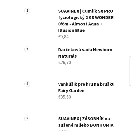
a
n
SUAVINEX | Cumlík SX PRO
fyziologický 2 KS WONDER
e
0/6m - Almost Aqua +
l
Illusion Blue
€9,84
Darčeková sada Newborn
Naturals
€26,70
Vankúšik pre hru na brušku
Fairy Garden
€35,60
SUAVINEX | ZÁSOBNÍK na
sušené mlieko BONHOMIA