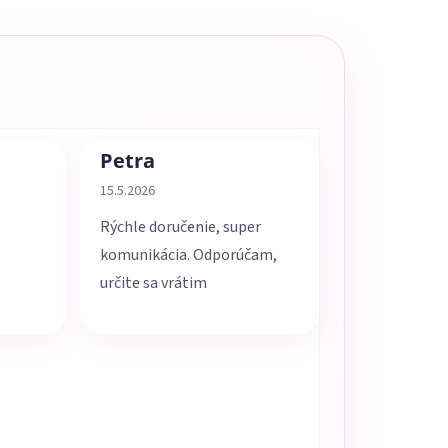
Petra
5 z 5 hviezdičiek.
Hodnotenie obchodu je 5 z 5 hviezdičiek.
15.5.2026
Rýchle doručenie, super
komunikácia. Odporúčam,
určite sa vrátim