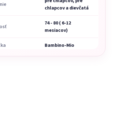
pre chlapcov, pre
nie
chlapcov a dievčatá
74 - 80 ( 6-12
osť
mesiacov)
čka
Bambino-Mio