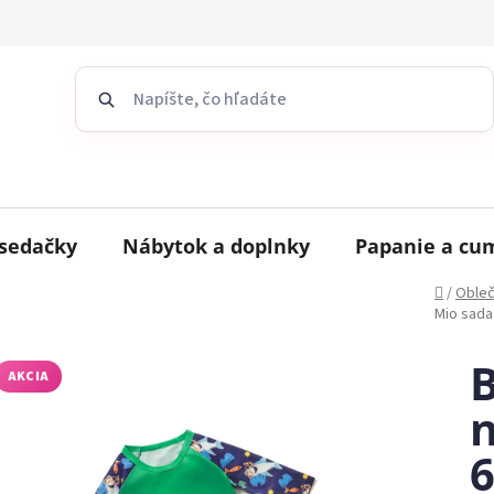
sedačky
Nábytok a doplnky
Papanie a cu
Domov
/
Obleč
Mio sada
B
AKCIA
n
6