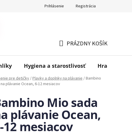
Prihlásenie
Registrácia
PRÁZDNY KOŠÍK
NÁKUPNÝ
KOŠÍK
mlíky
Hygiena a starostlivosť
Hračky
B
enie pre detičky
/
Plavky a doplnky na plávanie
/
Bambino
 na plávanie Ocean, 6-12 mesiacov
ambino Mio sada
a plávanie Ocean,
-12 mesiacov