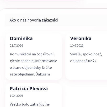
Dominika
Veronika
Hodnotenie obchodu je 5 z 5 hviezdičiek.
Hodnotenie obchodu je 
22.7.2026
10.6.2026
Komunikácia na top úrovni,
Skvelé, spokojnosť,
rýchle dodanie, informovanie
objednané uz 2x
o stave objednávky. Určite
ešte objednám. Ďakujem
Patrícia Plevová
Hodnotenie obchodu je 5 z 5 hviezdičiek.
10.4.2026
Všetko bolo zatiaľ úplne