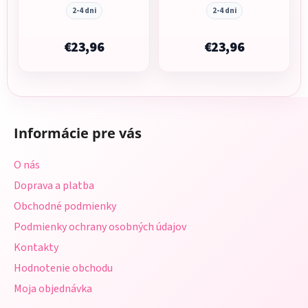
2-4 dni
2-4 dni
€23,96
€23,96
Z
á
Informácie pre vás
p
ä
O nás
t
Doprava a platba
i
Obchodné podmienky
e
Podmienky ochrany osobných údajov
Kontakty
Hodnotenie obchodu
Moja objednávka