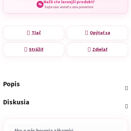
Našli ste lacnejší produkt?
%
Dajte nám vedieť a cenu preveríme
Tlač
Opýtať sa
Strážiť
Zdieľať
Popis
Diskusia