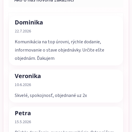
Dominika
Hodnotenie obchodu je 5 z 5 hviezdičiek.
22.7.2026
Komunikácia na top úrovni, rýchle dodanie,
informovanie o stave objednávky. Určite ešte
objednám. Ďakujem
Veronika
Hodnotenie obchodu je 5 z 5 hviezdičiek.
10.6.2026
Skvelé, spokojnosť, objednané uz 2x
Petra
Hodnotenie obchodu je 5 z 5 hviezdičiek.
15.5.2026