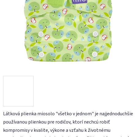
hviezdičiek.
Látková plienka miosolo "všetko v jednom" je najjednoduchšie
používanou plienkou pre rodičov, ktorí nechcú robiť
kompromisy v kvalite, výkone a vzťahu k životnému