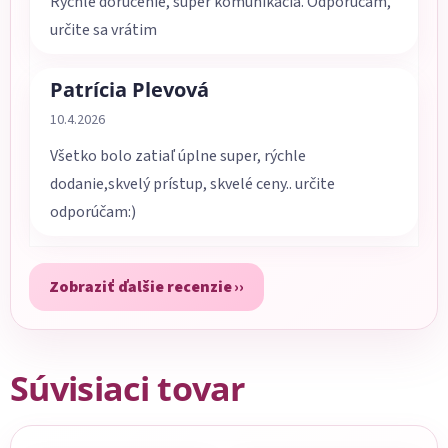
Rýchle doručenie, super komunikácia. Odporúčam,
určite sa vrátim
Patrícia Plevová
Hodnotenie obchodu je 5 z 5 hviezdičiek.
10.4.2026
Všetko bolo zatiaľ úplne super, rýchle
dodanie,skvelý prístup, skvelé ceny.. určite
odporúčam:)
Zobraziť ďalšie recenzie
Súvisiaci tovar