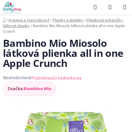
Prejsť
Hľadať
NÁKUP
na
KOŠÍK
obsah
Domov
/
Hygiena a starostlivosť
/
Plienky a doplnky
/
Plienkové nohavičky,
látkové plienky
/
Bambino Mio Miosolo látková plienka all in one Apple
Crunch
Bambino Mio Miosolo
látková plienka all in one
Apple Crunch
Podrobnosti hodnotenia
Neohodnotené
Priemerné
Značka:
Bambino Mio
hodnotenie
produktu
je
0,0
z
5