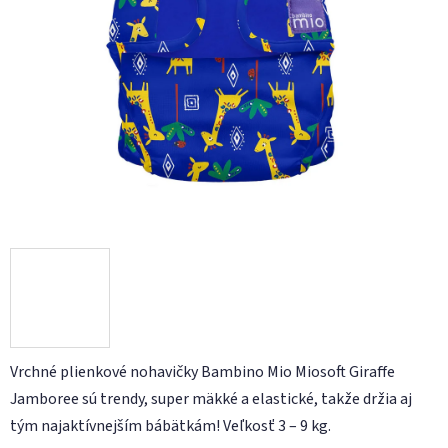
hviezdičiek.
Vrchné plienkové nohavičky Bambino Mio Miosoft Giraffe
Jamboree sú trendy, super mäkké a elastické, takže držia aj
tým najaktívnejším bábätkám! Veľkosť 3 – 9 kg.