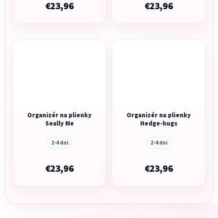
€23,96
€23,96
Organizér na plienky
Organizér na plienky
Seally Me
Hedge-hugs
2-4 dni
2-4 dni
€23,96
€23,96
Z