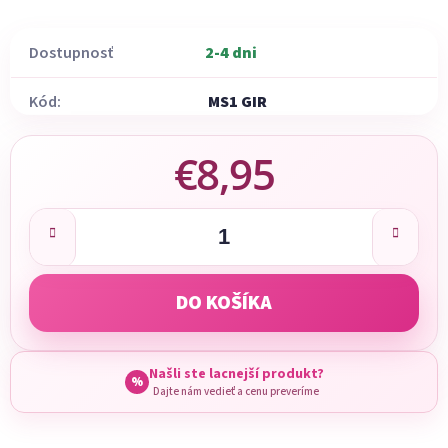
Dostupnosť
2-4 dni
Kód:
MS1 GIR
€8,95
Jednotková cena:
DO KOŠÍKA
Našli ste lacnejší produkt?
%
Dajte nám vedieť a cenu preveríme