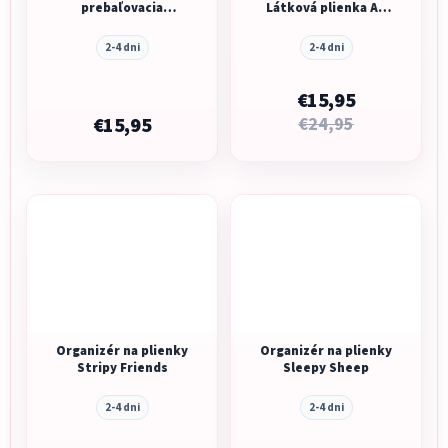
prebaľovacia
Látková plienka All
podložka 60x43 Cute
In One Giraffe
Fruit
Jamboree
2-4 dni
2-4 dni
€15,95
€15,95
€24,95
Organizér na plienky
Organizér na plienky
Stripy Friends
Sleepy Sheep
2-4 dni
2-4 dni