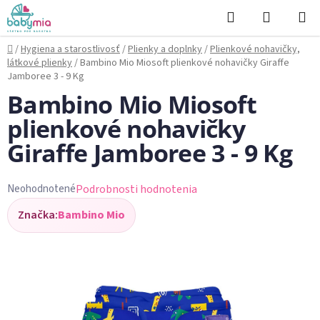
Prejsť
Hľadať
NÁKUP
na
KOŠÍK
obsah
Domov
/
Hygiena a starostlivosť
/
Plienky a doplnky
/
Plienkové nohavičky,
látkové plienky
/
Bambino Mio Miosoft plienkové nohavičky Giraffe
Jamboree 3 - 9 Kg
Bambino Mio Miosoft
plienkové nohavičky
Giraffe Jamboree 3 - 9 Kg
Podrobnosti hodnotenia
Neohodnotené
Priemerné
Značka:
Bambino Mio
hodnotenie
produktu
je
0,0
z
5