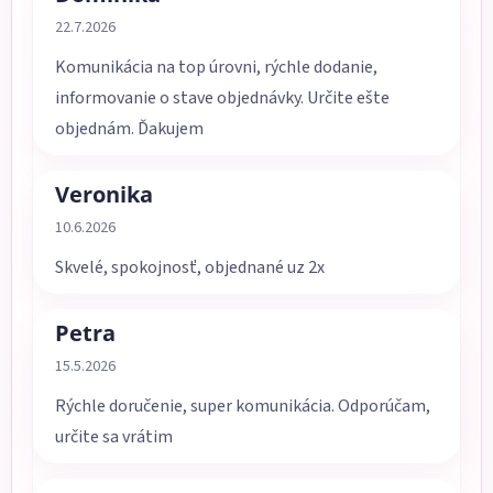
Hodnotenie obchodu je 5 z 5 hviezdičiek.
22.7.2026
Komunikácia na top úrovni, rýchle dodanie,
informovanie o stave objednávky. Určite ešte
objednám. Ďakujem
Veronika
Hodnotenie obchodu je 5 z 5 hviezdičiek.
10.6.2026
Skvelé, spokojnosť, objednané uz 2x
Petra
Hodnotenie obchodu je 5 z 5 hviezdičiek.
15.5.2026
Rýchle doručenie, super komunikácia. Odporúčam,
určite sa vrátim