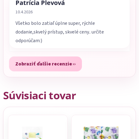
Patrícia Plevová
Hodnotenie obchodu je 5 z 5 hviezdičiek.
10.4.2026
Všetko bolo zatiaľ úplne super, rýchle
dodanie,skvelý prístup, skvelé ceny.. určite
odporúčam:)
Zobraziť ďalšie recenzie
Súvisiaci tovar