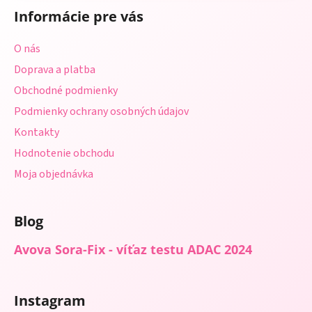
á
Informácie pre vás
p
ä
O nás
t
Doprava a platba
i
Obchodné podmienky
e
Podmienky ochrany osobných údajov
Kontakty
Hodnotenie obchodu
Moja objednávka
Blog
Avova Sora-Fix - víťaz testu ADAC 2024
Instagram