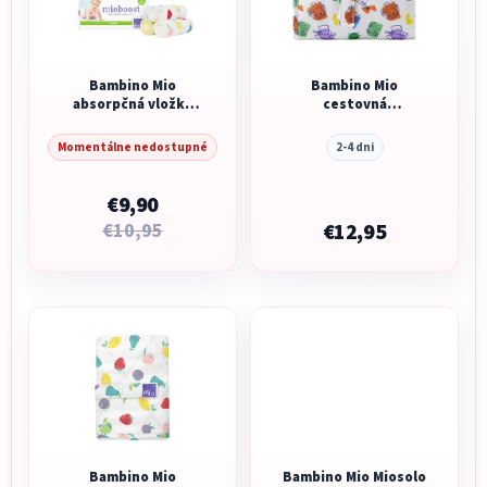
Bambino Mio
Bambino Mio
absorpčná vložka
cestovná
Mio Boost Cute Fruit
prebaľovacia
podložka 60x43
Momentálne nedostupné
2-4 dni
Brave
€9,90
€10,95
€12,95
Bambino Mio
Bambino Mio Miosolo