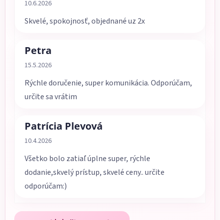
Hodnotenie obchodu je 5 z 5 hviezdičiek.
10.6.2026
Skvelé, spokojnosť, objednané uz 2x
Petra
Hodnotenie obchodu je 5 z 5 hviezdičiek.
15.5.2026
Rýchle doručenie, super komunikácia. Odporúčam,
určite sa vrátim
Patrícia Plevová
Hodnotenie obchodu je 5 z 5 hviezdičiek.
10.4.2026
Všetko bolo zatiaľ úplne super, rýchle
dodanie,skvelý prístup, skvelé ceny.. určite
odporúčam:)