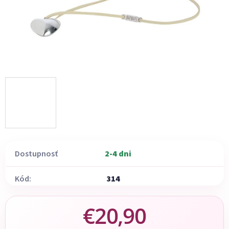
Dostupnosť
2-4 dni
Kód:
314
€20,90