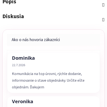
Popis
Diskusia
Dominika
Hodnotenie obchodu je 5 z 5 hviezdičiek.
22.7.2026
Komunikácia na top úrovni, rýchle dodanie,
informovanie o stave objednávky. Určite ešte
objednám. Ďakujem
Veronika