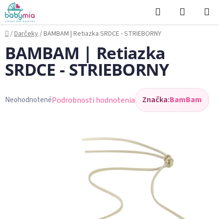
Prejsť
Hľadať
NÁKUP
na
KOŠÍK
obsah
Domov
/
Darčeky
/
BAMBAM | Retiazka SRDCE - STRIEBORNY
BAMBAM | Retiazka
SRDCE - STRIEBORNY
Značka:
BamBam
Podrobnosti hodnotenia
Neohodnotené
Priemerné
hodnotenie
produktu
je
0,0
z
5
hviezdičiek.