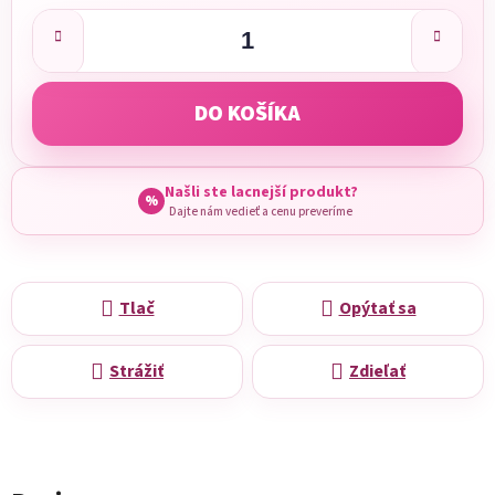
Jednotková cena:
DO KOŠÍKA
Našli ste lacnejší produkt?
%
Dajte nám vedieť a cenu preveríme
Tlač
Opýtať sa
Strážiť
Zdieľať