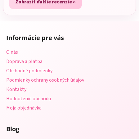
Zobraziť ďalšie recenzie
Z
á
Informácie pre vás
p
ä
O nás
t
Doprava a platba
i
Obchodné podmienky
e
Podmienky ochrany osobných údajov
Kontakty
Hodnotenie obchodu
Moja objednávka
Blog