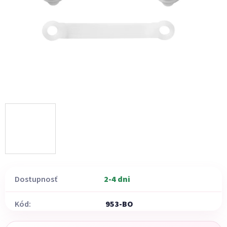
hviezdičiek.
Dostupnosť
2-4 dni
Kód:
953-BO