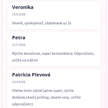
Veronika
Hodnotenie obchodu je 5 z 5 hviezdičiek.
10.6.2026
Skvelé, spokojnosť, objednané uz 2x
Petra
Hodnotenie obchodu je 5 z 5 hviezdičiek.
15.5.2026
Rýchle doručenie, super komunikácia. Odporúčam,
určite sa vrátim
Patrícia Plevová
Hodnotenie obchodu je 5 z 5 hviezdičiek.
10.4.2026
Všetko bolo zatiaľ úplne super, rýchle
dodanie,skvelý prístup, skvelé ceny.. určite
odporúčam:)