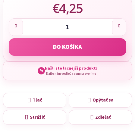
€4,25
Jednotková cena:
DO KOŠÍKA
Našli ste lacnejší produkt?
%
Dajte nám vedieť a cenu preveríme
Tlač
Opýtať sa
Strážiť
Zdieľať