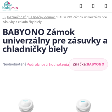
Prejsť
Hľadať
NÁKUP
na
KOŠÍK
obsah
Domov
/
Bezpečnosť
/
Bezpečný domov
/
BABYONO Zámok univerzálny pre
zásuvky a chladničky biely
BABYONO Zámok
univerzálny pre zásuvky a
chladničky biely
Značka:
BABYONO
Podrobnosti hodnotenia
Neohodnotené
Priemerné
hodnotenie
produktu
je
0,0
z
5