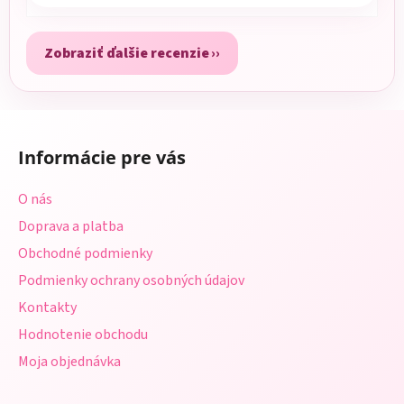
Zobraziť ďalšie recenzie
Z
á
Informácie pre vás
p
ä
O nás
t
Doprava a platba
i
Obchodné podmienky
e
Podmienky ochrany osobných údajov
Kontakty
Hodnotenie obchodu
Moja objednávka