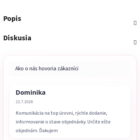
Popis
Diskusia
Dominika
Hodnotenie obchodu je 5 z 5 hviezdičiek.
22.7.2026
Komunikácia na top úrovni, rýchle dodanie,
informovanie o stave objednávky. Určite ešte
objednám. Ďakujem