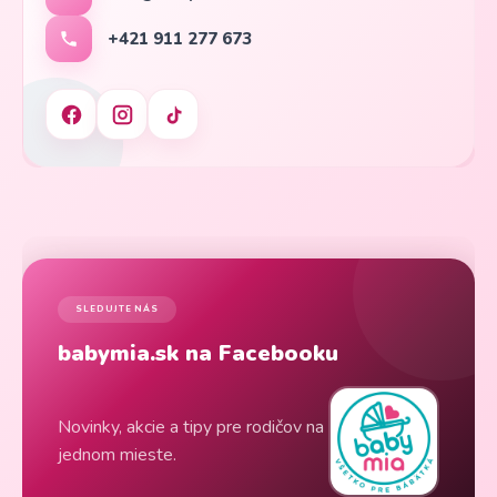
+421 911 277 673
SLEDUJTE NÁS
babymia.sk na Facebooku
Novinky, akcie a tipy pre rodičov na
jednom mieste.