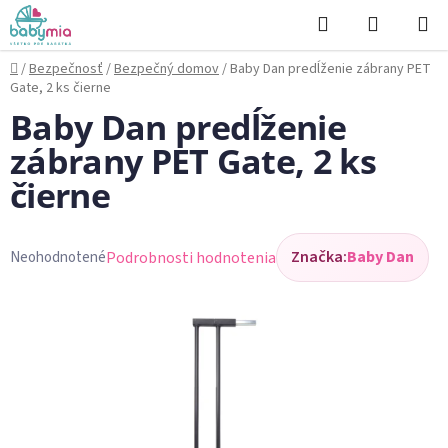
Prejsť
Hľadať
NÁKUP
na
KOŠÍK
obsah
Domov
/
Bezpečnosť
/
Bezpečný domov
/
Baby Dan predĺženie zábrany PET
Gate, 2 ks čierne
Baby Dan predĺženie
zábrany PET Gate, 2 ks
čierne
Značka:
Baby Dan
Podrobnosti hodnotenia
Neohodnotené
Priemerné
hodnotenie
produktu
je
0,0
z
5