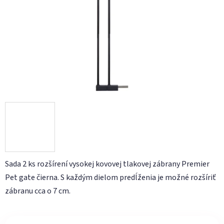
hviezdičiek.
Sada 2 ks rozšírení vysokej kovovej tlakovej zábrany Premier
Pet gate čierna. S každým dielom predĺženia je možné rozšíriť
zábranu cca o 7 cm.