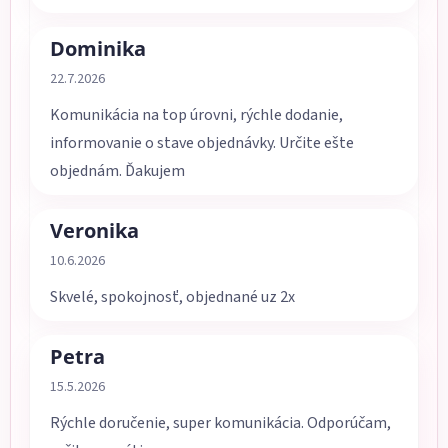
Dominika
Hodnotenie obchodu je 5 z 5 hviezdičiek.
22.7.2026
Komunikácia na top úrovni, rýchle dodanie,
informovanie o stave objednávky. Určite ešte
objednám. Ďakujem
Veronika
Hodnotenie obchodu je 5 z 5 hviezdičiek.
10.6.2026
Skvelé, spokojnosť, objednané uz 2x
Petra
Hodnotenie obchodu je 5 z 5 hviezdičiek.
15.5.2026
Rýchle doručenie, super komunikácia. Odporúčam,