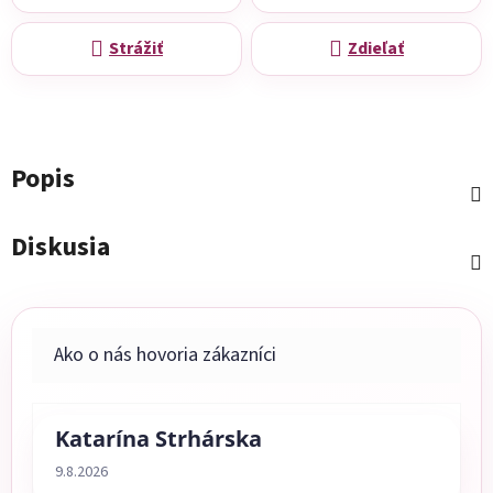
Strážiť
Zdieľať
Popis
Diskusia
Katarína Strhárska
Hodnotenie obchodu je 5 z 5 hviezdičiek.
9.8.2026