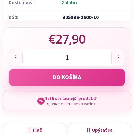
Dostupnosť
2-4 dni
Kód:
BD5836-2600-10
€27,90
Jednotková cena:
DO KOŠÍKA
Našli ste lacnejší produkt?
%
Dajte nám vedieť a cenu preveríme
Tlač
Opýtať sa