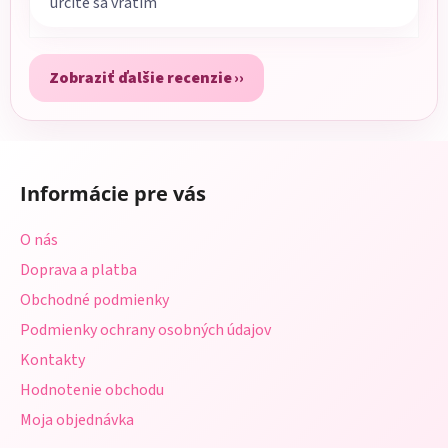
určite sa vrátim
Zobraziť ďalšie recenzie
Z
á
Informácie pre vás
p
ä
O nás
t
Doprava a platba
i
Obchodné podmienky
e
Podmienky ochrany osobných údajov
Kontakty
Hodnotenie obchodu
Moja objednávka