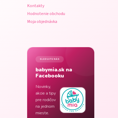
Kontakty
Hodnotenie obchodu
Moja objednávka
SLEDUJTE NÁS
babymia.sk na
Facebooku
Novinky,
akcie a tipy
pre rodičov
na jednom
mieste.