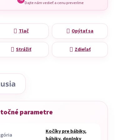
Dajte nám vedieť a cenu preveríme
Tlač
Opýtať sa
Strážiť
Zdieľať
usia
točné parametre
Kočíky pre bábiky,
gória
bábiky, doplnky