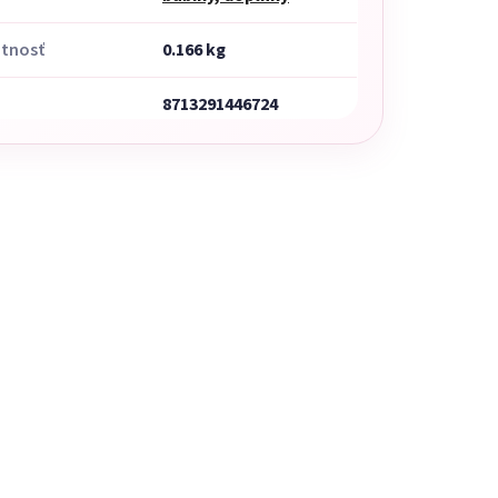
tnosť
0.166 kg
8713291446724