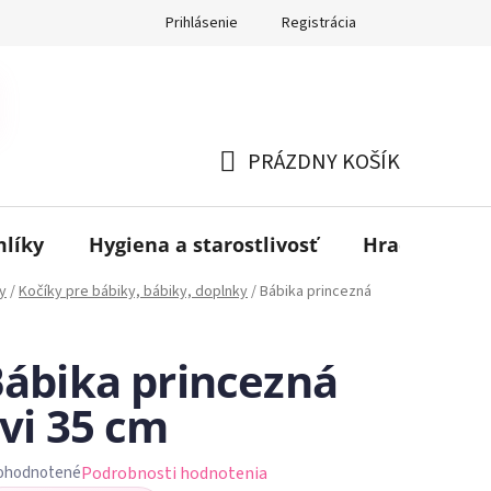
Prihlásenie
Registrácia
PRÁZDNY KOŠÍK
NÁKUPNÝ
KOŠÍK
mlíky
Hygiena a starostlivosť
Hračky
B
y
/
Kočíky pre bábiky, bábiky, doplnky
/
Bábika princezná
m
ábika princezná
vi 35 cm
Podrobnosti hodnotenia
ohodnotené
iemerné