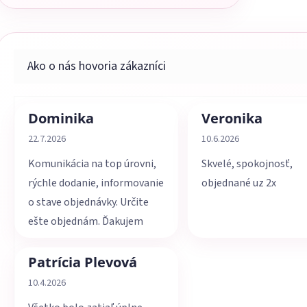
Dominika
Veronika
Hodnotenie obchodu je 5 z 5 hviezdičiek.
Hodnotenie obchodu je 
22.7.2026
10.6.2026
Komunikácia na top úrovni,
Skvelé, spokojnosť,
rýchle dodanie, informovanie
objednané uz 2x
o stave objednávky. Určite
ešte objednám. Ďakujem
Patrícia Plevová
Hodnotenie obchodu je 5 z 5 hviezdičiek.
10.4.2026