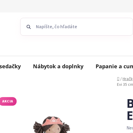
sedačky
Nábytok a doplnky
Papanie a cu
Domov
/
Hračk
Evi 35 c
B
AKCIA
E
Ne
Pr