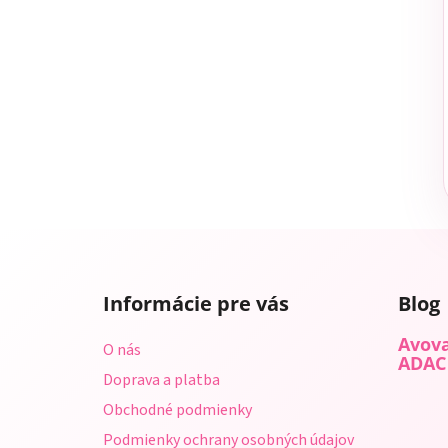
Z
á
Informácie pre vás
Blog
p
ä
Avova
O nás
t
ADAC
Doprava a platba
i
Obchodné podmienky
e
Podmienky ochrany osobných údajov