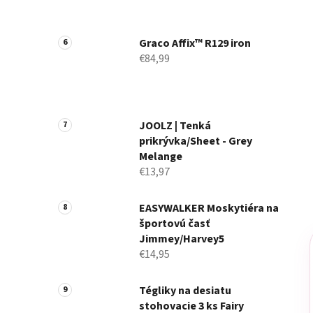
Graco Affix™ R129 iron
€84,99
JOOLZ | Tenká
prikrývka/Sheet - Grey
Melange
€13,97
EASYWALKER Moskytiéra na
športovú časť
Jimmey/Harvey5
€14,95
Tégliky na desiatu
stohovacie 3 ks Fairy