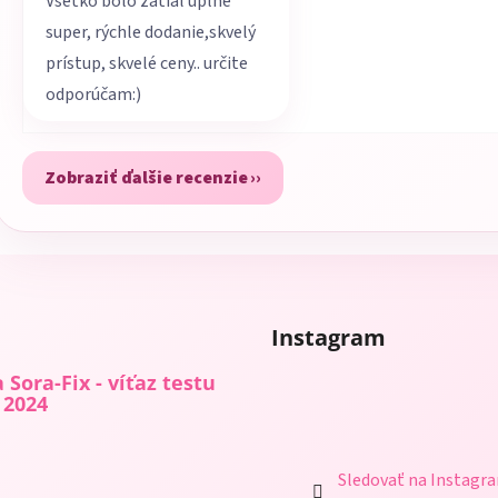
Všetko bolo zatiaľ úplne
super, rýchle dodanie,skvelý
prístup, skvelé ceny.. určite
odporúčam:)
Zobraziť ďalšie recenzie
Instagram
 Sora-Fix - víťaz testu
 2024
Sledovať na Instagr