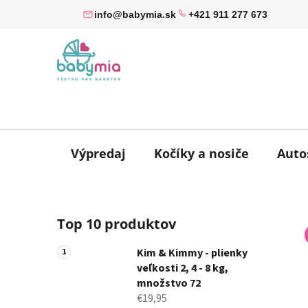
Prejsť
info@babymia.sk
+421 911 277 673
na
obsah
Výpredaj
Kočíky a nosiče
Auto
B
Top 10 produktov
o
č
Kim & Kimmy - plienky
n
veľkosti 2, 4 - 8 kg,
ý
množstvo 72
p
€19,95