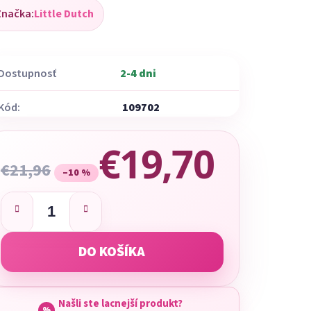
Značka:
Little Dutch
dnotenie
oduktu
Dostupnosť
2-4 dni
Kód:
109702
ezdičiek.
€19,70
€21,96
–10 %
Jednotková cena:
DO KOŠÍKA
Našli ste lacnejší produkt?
%