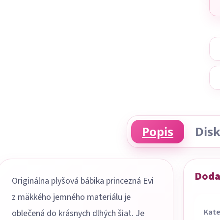
Popis
Disk
Doda
Originálna plyšová bábika princezná Evi
z mäkkého jemného materiálu je
Kate
oblečená do krásnych dlhých šiat. Je