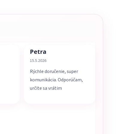
Petra
5 z 5 hviezdičiek.
Hodnotenie obchodu je 5 z 5 hviezdičiek.
15.5.2026
Rýchle doručenie, super
komunikácia. Odporúčam,
určite sa vrátim