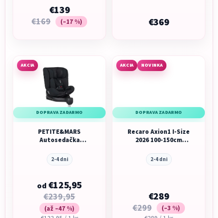
€139
€169
€369
(–17 %)
AKCIA
AKCIA
NOVINKA
DOPRAVA ZADARMO
DOPRAVA ZADARMO
PETITE&MARS
Recaro Axion1 I-Size
Autosedačka
2026 100-150cm
Reversal Pro i-Size
Fresh Black
360°
2-4 dni
2-4 dni
€125,95
od
€289
€239,95
€299
(–3 %)
(až –47 %)
Jednotková
Jednotková