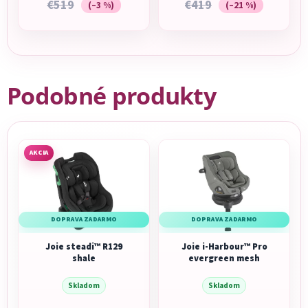
€519
€419
(–3 %)
(–21 %)
Podobné produkty
AKCIA
DOPRAVA ZADARMO
DOPRAVA ZADARMO
Joie steadi™ R129
Joie i-Harbour™ Pro
shale
evergreen mesh
Skladom
Skladom