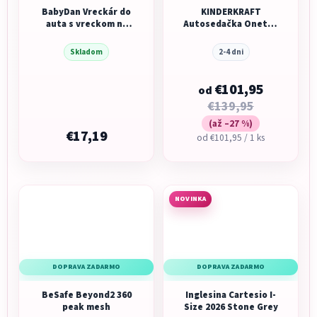
BabyDan Vreckár do
KINDERKRAFT
auta s vreckom na
Autosedačka Oneto3
tablet, Luxury Grey
i-Size 76-150cm +
Isofix
Skladom
2-4 dni
€101,95
od
€139,95
(až –27 %)
€17,19
Jednotková
od €101,95 / 1 ks
cena:
NOVINKA
DOPRAVA ZADARMO
DOPRAVA ZADARMO
BeSafe Beyond2 360
Inglesina Cartesio I-
peak mesh
Size 2026 Stone Grey