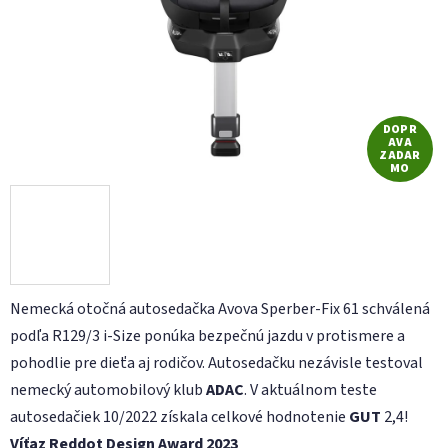
DOPR
AVA
ZADAR
MO
Nemecká otočná autosedačka Avova Sperber-Fix 61 schválená
podľa R129/3 i-Size ponúka bezpečnú jazdu v protismere a
pohodlie pre dieťa aj rodičov. Autosedačku nezávisle testoval
nemecký automobilový klub
ADAC
. V aktuálnom teste
autosedačiek 10/2022 získala celkové hodnotenie
GUT
2,4!
Víťaz Reddot Design Award 2023