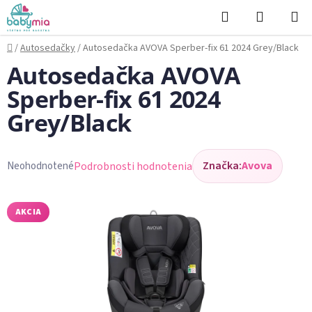
Prejsť
Hľadať
NÁKUP
na
KOŠÍK
obsah
Domov
/
Autosedačky
/
Autosedačka AVOVA Sperber-fix 61 2024 Grey/Black
Autosedačka AVOVA
Sperber-fix 61 2024
Grey/Black
Značka:
Avova
Podrobnosti hodnotenia
Neohodnotené
Priemerné
hodnotenie
produktu
AKCIA
je
0,0
z
5
hviezdičiek.