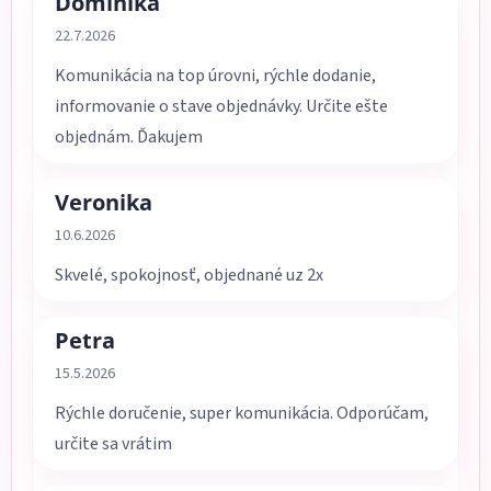
Dominika
Hodnotenie obchodu je 5 z 5 hviezdičiek.
22.7.2026
Komunikácia na top úrovni, rýchle dodanie,
informovanie o stave objednávky. Určite ešte
objednám. Ďakujem
Veronika
Hodnotenie obchodu je 5 z 5 hviezdičiek.
10.6.2026
Skvelé, spokojnosť, objednané uz 2x
Petra
Hodnotenie obchodu je 5 z 5 hviezdičiek.
15.5.2026
Rýchle doručenie, super komunikácia. Odporúčam,
určite sa vrátim