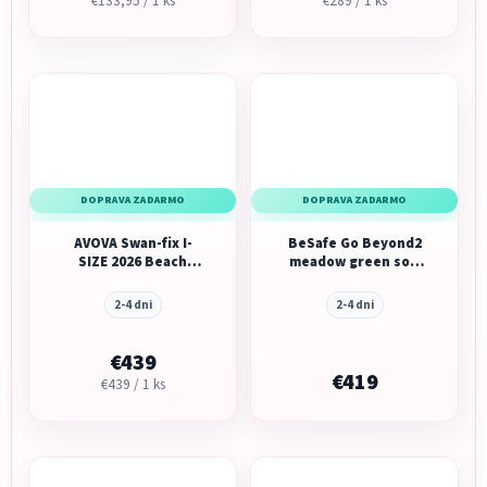
€133,95 / 1 ks
€289 / 1 ks
cena:
cena:
DOPRAVA ZADARMO
DOPRAVA ZADARMO
AVOVA Swan-fix I-
BeSafe Go Beyond2
SIZE 2026 Beach
meadow green soft
Yellow 40-125cm
breeze
2-4 dni
2-4 dni
€439
€419
Jednotková
€439 / 1 ks
cena: