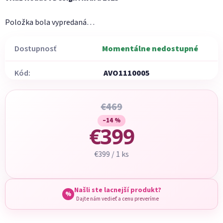
Položka bola vypredaná…
Dostupnosť
Momentálne nedostupné
Kód:
AVO1110005
€469
–14 %
€399
Jednotková cena:
€399 / 1 ks
Našli ste lacnejší produkt?
%
Dajte nám vedieť a cenu preveríme