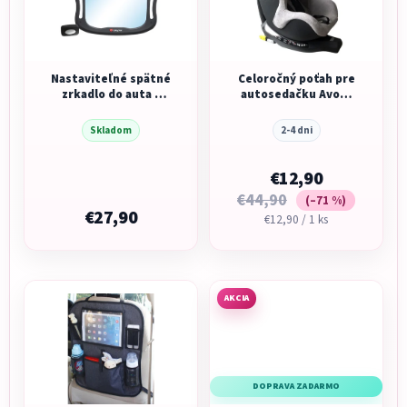
Nastaviteľné spätné
Celoročný poťah pre
zrkadlo do auta s
autosedačku Avova
LED osvetlením
Sperber-Fix light
grey
Skladom
2-4 dni
€12,90
€44,90
(–71 %)
€27,90
Jednotková
€12,90 / 1 ks
cena:
AKCIA
DOPRAVA ZADARMO