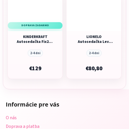
DOPRAVA ZADARMO
KINDERKRAFT
LIONELO
Autosedačka Fix2Go
Autosedačka Levi
i-Size 76-150 cm
One i-Size (76-150
cm)
2-4 dni
2-4 dni
€129
€80,80
Z
á
Informácie pre vás
p
ä
O nás
t
Doprava a platba