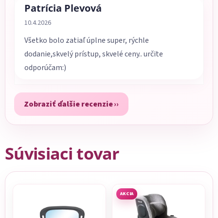
Patrícia Plevová
Hodnotenie obchodu je 5 z 5 hviezdičiek.
10.4.2026
Všetko bolo zatiaľ úplne super, rýchle
dodanie,skvelý prístup, skvelé ceny.. určite
odporúčam:)
Zobraziť ďalšie recenzie
Súvisiaci tovar
AKCIA