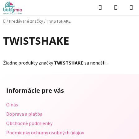
Prejsť
Hľadať
NÁKUP
na
KOŠÍK
obsah
Domov
/
Predávané značky
/
TWISTSHAKE
TWISTSHAKE
Žiadne produkty značky
TWISTSHAKE
sa nenašli...
Z
á
Informácie pre vás
p
ä
O nás
t
Doprava a platba
i
Obchodné podmienky
e
Podmienky ochrany osobných údajov