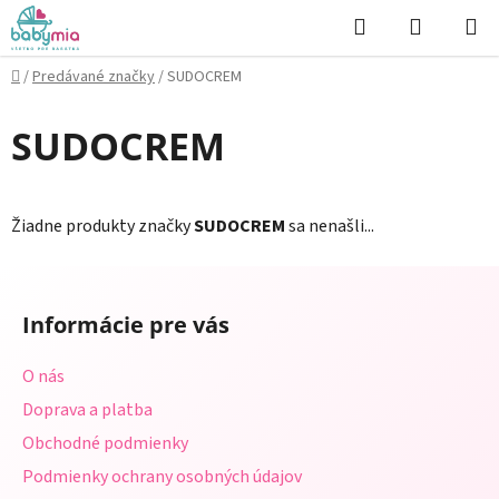
Prejsť
Hľadať
NÁKUP
na
KOŠÍK
obsah
Domov
/
Predávané značky
/
SUDOCREM
SUDOCREM
Žiadne produkty značky
SUDOCREM
sa nenašli...
Z
á
Informácie pre vás
p
ä
O nás
t
Doprava a platba
i
Obchodné podmienky
e
Podmienky ochrany osobných údajov