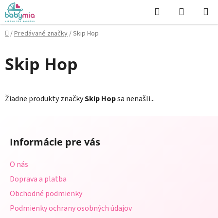
Prejsť
Hľadať
NÁKUP
na
KOŠÍK
obsah
Domov
/
Predávané značky
/
Skip Hop
Skip Hop
Žiadne produkty značky
Skip Hop
sa nenašli...
Z
á
Informácie pre vás
p
ä
O nás
t
Doprava a platba
i
Obchodné podmienky
e
Podmienky ochrany osobných údajov