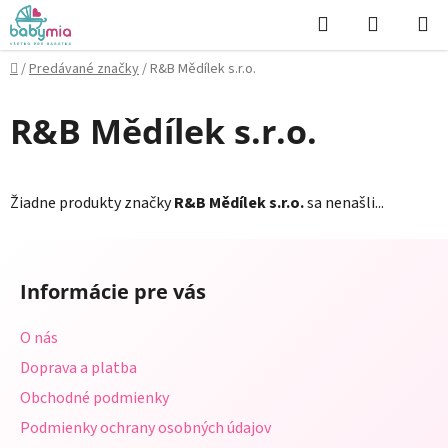
Prejsť
Hľadať
NÁKUP
na
KOŠÍK
obsah
Domov
/
Predávané značky
/
R&B Mědílek s.r.o.
R&B Mědílek s.r.o.
Žiadne produkty značky
R&B Mědílek s.r.o.
sa nenašli...
Z
á
Informácie pre vás
p
ä
O nás
t
Doprava a platba
i
Obchodné podmienky
e
Podmienky ochrany osobných údajov