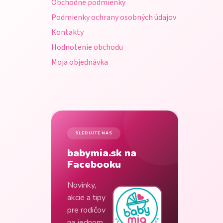
Obchodné podmienky
e
Podmienky ochrany osobných údajov
Kontakty
Hodnotenie obchodu
Moja objednávka
SLEDUJTE NÁS
babymia.sk na
Facebooku
Novinky,
akcie a tipy
pre rodičov
na jednom