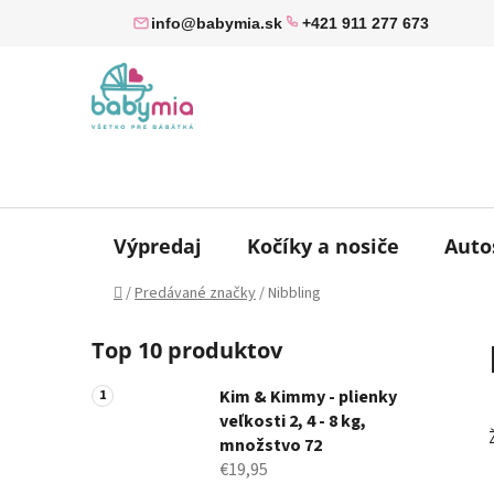
Prejsť
info@babymia.sk
+421 911 277 673
na
obsah
Výpredaj
Kočíky a nosiče
Auto
Domov
/
Predávané značky
/
Nibbling
B
Top 10 produktov
o
č
Kim & Kimmy - plienky
n
veľkosti 2, 4 - 8 kg,
ý
množstvo 72
p
€19,95