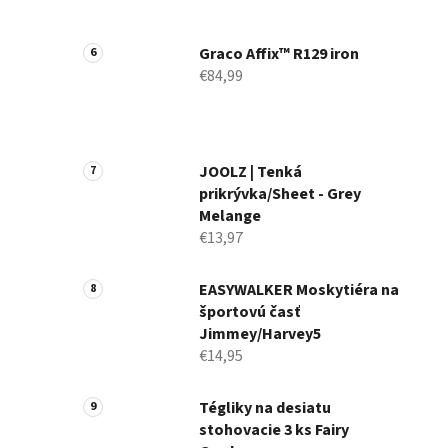
Graco Affix™ R129 iron
€84,99
JOOLZ | Tenká
prikrývka/Sheet - Grey
Melange
€13,97
EASYWALKER Moskytiéra na
športovú časť
Jimmey/Harvey5
€14,95
Tégliky na desiatu
stohovacie 3 ks Fairy