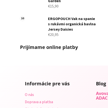
Garden
€15,90
ERGOPOUCH Vak na spanie
s rukávmi organická bavlna
Jersey Daisies
€20,95
Prijímame online platby
Z
á
Informácie pre vás
Blog
p
ä
Avova
O nás
t
ADAC
Doprava a platba
i