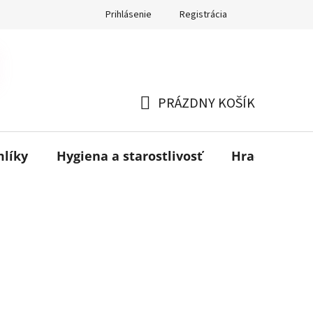
Prihlásenie
Registrácia
PRÁZDNY KOŠÍK
NÁKUPNÝ
KOŠÍK
mlíky
Hygiena a starostlivosť
Hračky
B