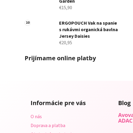
Garden
€15,90
ERGOPOUCH Vak na spanie
s rukávmi organická bavlna
Jersey Daisies
€20,95
Prijímame online platby
Z
á
Informácie pre vás
Blog
p
ä
Avova
O nás
t
ADAC
Doprava a platba
i