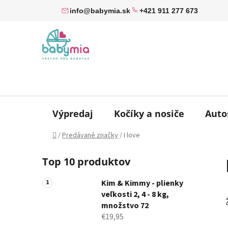
Prejsť
info@babymia.sk
+421 911 277 673
na
obsah
Výpredaj
Kočíky a nosiče
Auto
Domov
/
Predávané značky
/
I love
B
Top 10 produktov
o
č
Kim & Kimmy - plienky
n
veľkosti 2, 4 - 8 kg,
ý
množstvo 72
p
€19,95