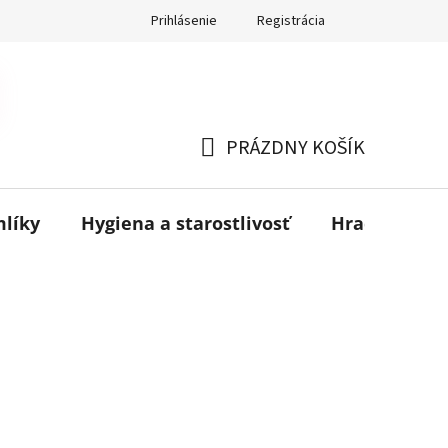
Prihlásenie
Registrácia
PRÁZDNY KOŠÍK
NÁKUPNÝ
KOŠÍK
mlíky
Hygiena a starostlivosť
Hračky
B