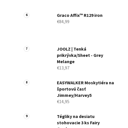
Graco Affix™ R129 iron
€84,99
JOOLZ | Tenká
prikrývka/Sheet - Grey
Melange
€13,97
EASYWALKER Moskytiéra na
športovú časť
Jimmey/Harvey5
€14,95
Tégliky na desiatu
stohovacie 3 ks Fairy