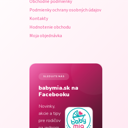
Obchodné podmienky
e
Podmienky ochrany osobných údajov
Kontakty
Hodnotenie obchodu
Moja objednávka
SLEDUJTE NÁS
babymia.sk na
Facebooku
Novinky,
akcie a tipy
pre rodičov
na jednom