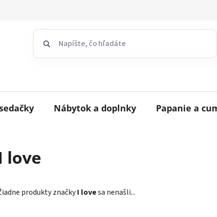
sedačky
Nábytok a doplnky
Papanie a cu
I love
Žiadne produkty značky
I love
sa nenašli...