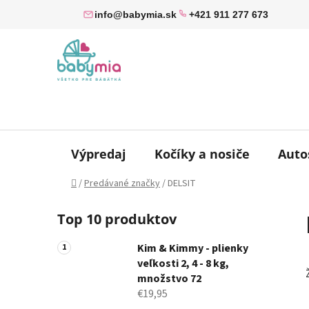
Prejsť
info@babymia.sk
+421 911 277 673
na
obsah
Výpredaj
Kočíky a nosiče
Auto
Domov
/
Predávané značky
/
DELSIT
B
Top 10 produktov
o
č
Kim & Kimmy - plienky
n
veľkosti 2, 4 - 8 kg,
ý
množstvo 72
p
€19,95