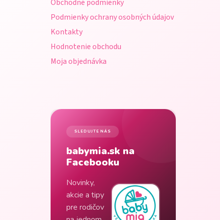
Obchodné podmienky
e
Podmienky ochrany osobných údajov
Kontakty
Hodnotenie obchodu
Moja objednávka
SLEDUJTE NÁS
babymia.sk na
Facebooku
Novinky,
akcie a tipy
pre rodičov
na jednom