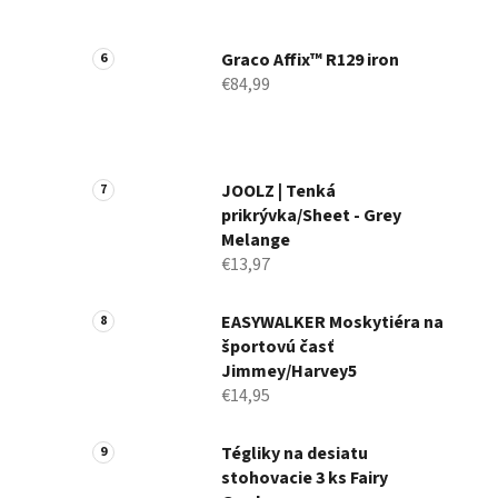
Graco Affix™ R129 iron
€84,99
JOOLZ | Tenká
prikrývka/Sheet - Grey
Melange
€13,97
EASYWALKER Moskytiéra na
športovú časť
Jimmey/Harvey5
€14,95
Tégliky na desiatu
stohovacie 3 ks Fairy