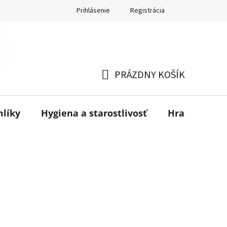
Prihlásenie
Registrácia
PRÁZDNY KOŠÍK
NÁKUPNÝ
KOŠÍK
mlíky
Hygiena a starostlivosť
Hračky
B