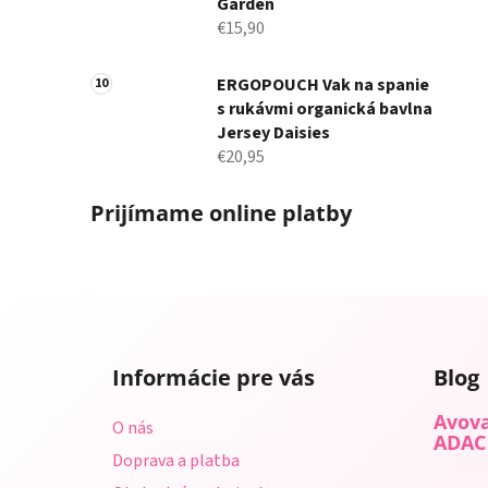
Garden
€15,90
ERGOPOUCH Vak na spanie
s rukávmi organická bavlna
Jersey Daisies
€20,95
Prijímame online platby
Z
á
Informácie pre vás
Blog
p
ä
Avova
O nás
t
ADAC
Doprava a platba
i