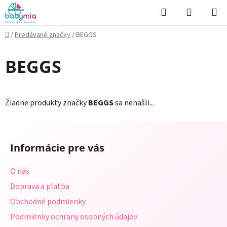
Prejsť
Hľadať
NÁKUP
na
KOŠÍK
obsah
Domov
/
Predávané značky
/
BEGGS
BEGGS
Žiadne produkty značky
BEGGS
sa nenašli...
Z
á
Informácie pre vás
p
ä
O nás
t
Doprava a platba
i
Obchodné podmienky
e
Podmienky ochrany osobných údajov