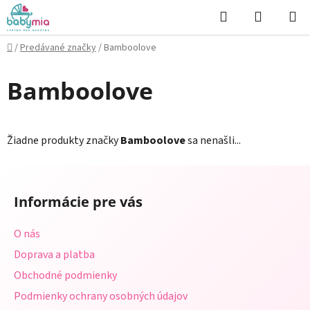
Prejsť
Hľadať
NÁKUP
na
KOŠÍK
obsah
Domov
/
Predávané značky
/
Bamboolove
Bamboolove
Žiadne produkty značky
Bamboolove
sa nenašli...
Z
á
Informácie pre vás
p
ä
O nás
t
Doprava a platba
i
Obchodné podmienky
e
Podmienky ochrany osobných údajov