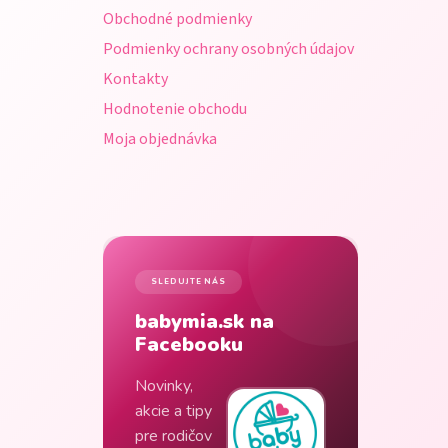
i
Obchodné podmienky
e
Podmienky ochrany osobných údajov
Kontakty
Hodnotenie obchodu
Moja objednávka
SLEDUJTE NÁS
babymia.sk na
Facebooku
Novinky,
akcie a tipy
pre rodičov