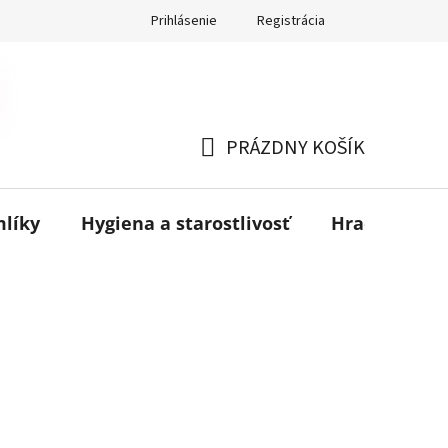
Prihlásenie
Registrácia
PRÁZDNY KOŠÍK
NÁKUPNÝ
KOŠÍK
mlíky
Hygiena a starostlivosť
Hračky
B