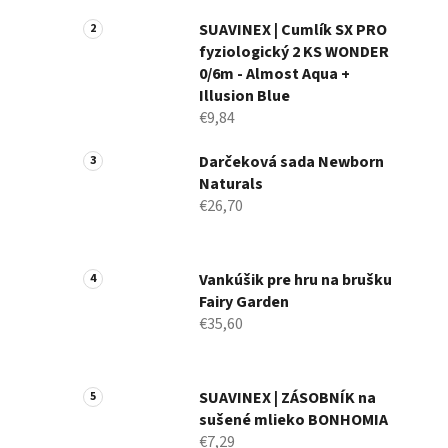
a
n
SUAVINEX | Cumlík SX PRO
fyziologický 2 KS WONDER
e
0/6m - Almost Aqua +
l
Illusion Blue
€9,84
Darčeková sada Newborn
Naturals
€26,70
Vankúšik pre hru na brušku
Fairy Garden
€35,60
SUAVINEX | ZÁSOBNÍK na
sušené mlieko BONHOMIA
€7,29