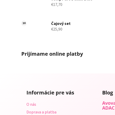
€17,70
Čajový set
€25,90
Prijímame online platby
Z
á
Informácie pre vás
Blog
p
ä
Avova
O nás
t
ADAC
Doprava a platba