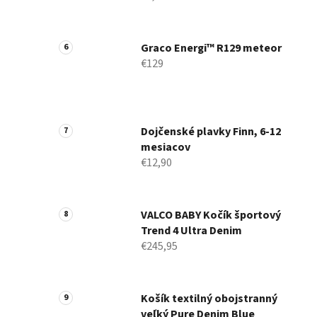
Graco Energi™ R129 meteor
€129
Dojčenské plavky Finn, 6-12
mesiacov
€12,90
VALCO BABY Kočík športový
Trend 4 Ultra Denim
€245,95
Košík textilný obojstranný
veľký Pure Denim Blue