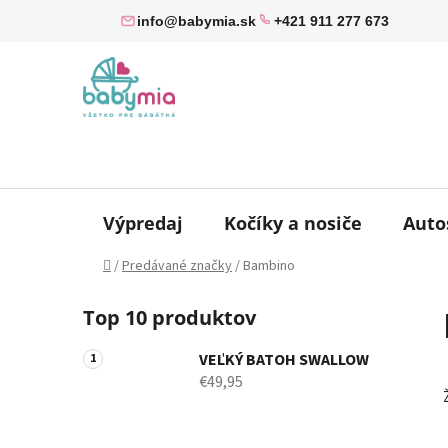
Prejsť
info@babymia.sk
+421 911 277 673
na
obsah
Výpredaj
Kočíky a nosiče
Auto
Domov
/
Predávané značky
/
Bambino
B
Top 10 produktov
o
č
VEĽKÝ BATOH SWALLOW
n
€49,95
ý
p